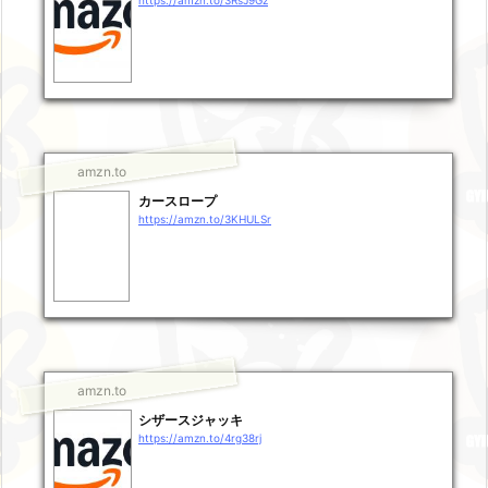
https://amzn.to/3RsJ9Gz
amzn.to
カースロープ
https://amzn.to/3KHULSr
amzn.to
シザースジャッキ
https://amzn.to/4rg38rj