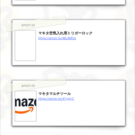
amzn.to
マキタ空気入れ用トリガーロック
https://amzn.to/46L6MCa
amzn.to
マキタマルチツール
https://amzn.to/47ygIyZ