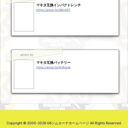
マキタ互換インパクトレンチ
https://amzn.to/4btckDT
amzn.to
マキタ互換バッテリー
https://amzn.to/4cBxsJe
Copyright ©
2000
-2026
G6ジムカーナホームページ
All Rights Reserved.