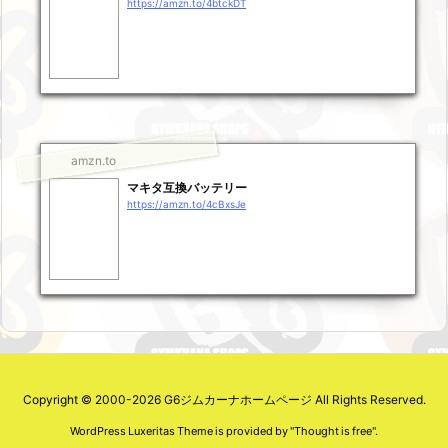
https://amzn.to/4btckDT
amzn.to
マキタ互換バッテリー
https://amzn.to/4cBxsJe
Copyright ©
2000
-2026
G6ジムカーナホームページ
All Rights Reserved.
WordPress Luxeritas Theme is provided by "
Thought is free
".