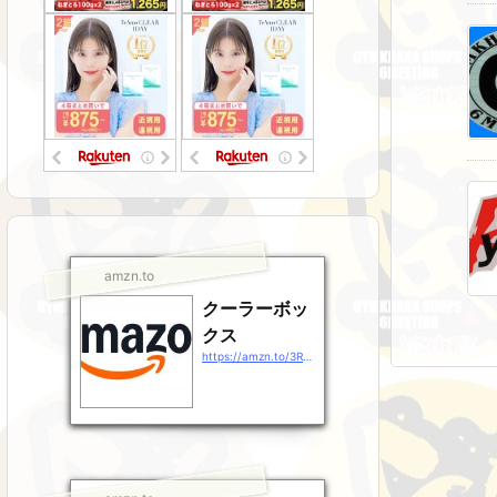
amzn.to
クーラーボッ
クス
https://amzn.to/3RsJ9Gz