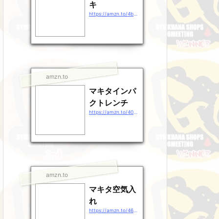
キ
https://amzn.to/4b9EDpt
amzn.to
マキタインパ
クトレンチ
https://amzn.to/40gEXhp
amzn.to
マキタ空気入
れ
https://amzn.to/46QXrZn