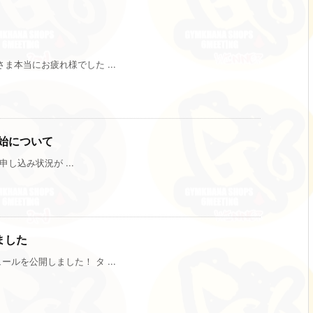
本当にお疲れ様でした ...
開始について
し込み状況が ...
ました
を公開しました！ タ ...