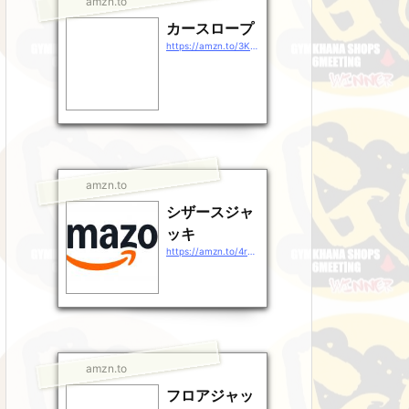
amzn.to
カースロープ
https://amzn.to/3KHULSr
amzn.to
シザースジャ
ッキ
https://amzn.to/4rg38rj
amzn.to
フロアジャッ