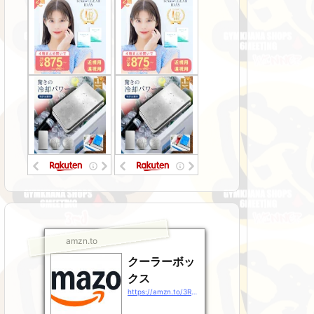
amzn.to
クーラーボッ
クス
https://amzn.to/3RsJ9Gz