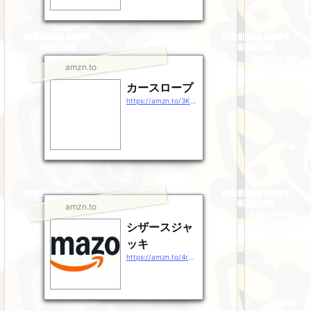
amzn.to
カースロープ
https://amzn.to/3KHULSr
amzn.to
シザースジャ
ッキ
https://amzn.to/4rg38rj