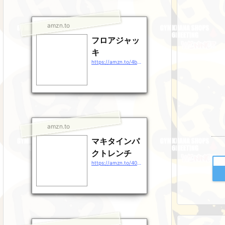
amzn.to
フロアジャッ
キ
https://amzn.to/4b9EDpt
amzn.to
マキタインパ
クトレンチ
https://amzn.to/40gEXhp