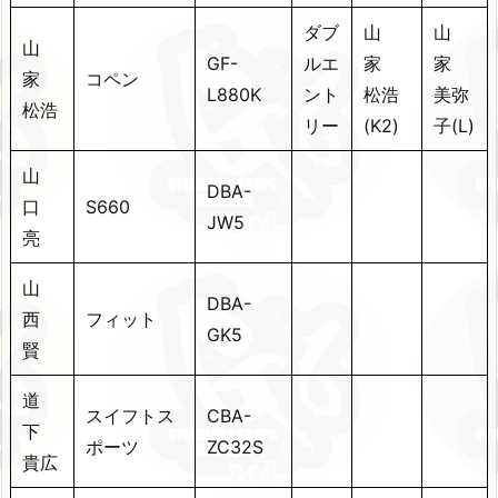
ダブ
山
山
山
GF-
ルエ
家
家
家
コペン
L880K
ント
松浩
美弥
松浩
リー
(K2)
子(L)
山
DBA-
口
S660
JW5
亮
山
DBA-
西
フィット
GK5
賢
道
スイフトス
CBA-
下
ポーツ
ZC32S
貴広