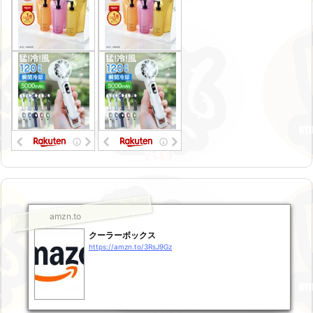
amzn.to
クーラーボックス
https://amzn.to/3RsJ9Gz