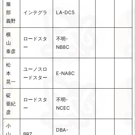
服
部
インテグラ
LA-DC5
義野
横
ロードスタ
不明-
山
ー
NB8C
泰彦
松
ユーノスロ
本
E-NA8C
ードスター
晃一
碇
ロードスタ
不明-
亜紀
ー
NCEC
彦
小
DBA-
山
BRZ