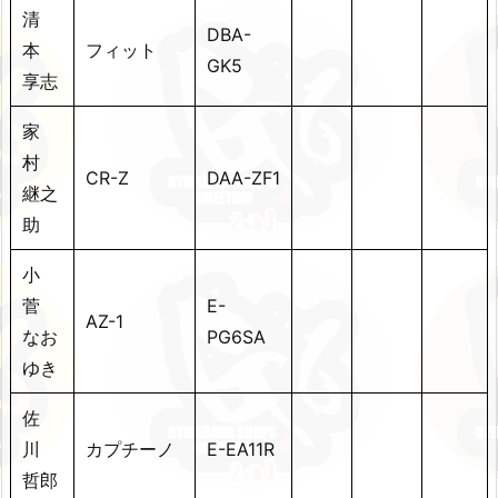
清
DBA-
本
フィット
GK5
享志
家
村
CR-Z
DAA-ZF1
継之
助
小
菅
E-
AZ-1
なお
PG6SA
ゆき
佐
川
カプチーノ
E-EA11R
哲郎