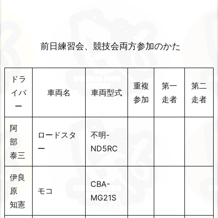
前日練習会、競技会両方参加のかた
ドラ
重複
第一
第二
イバ
車両名
車両型式
参加
走者
走者
ー
阿
ロードスタ
不明-
部
ー
ND5RC
泰三
伊良
CBA-
原
モコ
MG21S
知憲