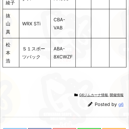
綾子
抜
CBA-
山
WRX STi
VAB
真
松
Ｓ１スポー
ABA-
本
ツバック
8XCWZF
浩
G6ジムカーナ情報
,
開催情報
Posted by
g6