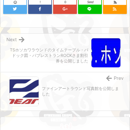
!
0
Send
Next
TSホソカワラウンドのタイムテーブル・パ
ドック図・パブレストランROCKさま割引
券を公開しました
Prev
ファインアートラウンド写真館を公開しま
した