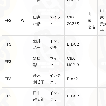
山
山
山家
スイフ
CBA-
FF3
W
家
松浩
ト
ZC33S
美
松浩
子
酒井
インテ
FF3
E-DC2
祐一
グラ
野島
ヴィッ
CBA-
FF3
彰
ツ
NCP13
鈴木
インテ
FF3
E-dc2
利英子
グラ
田中
インテ
FF3
E-DC2
耕太郎
グラ