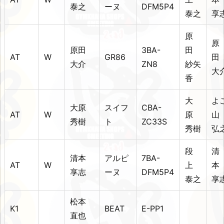
泰之
ーヌ
DFM5P4
泰之
享
原
原
原田
3BA-
田
AT
W
GR86
大介
ZN8
紗矢
大
香
大
よ
大原
スイフ
CBA-
AT
W
原
秀樹
ト
ZC33S
秀樹
弘
段
清
清本
アルピ
7BA-
AT
W
上
享志
ーヌ
DFM5P4
泰之
享
松本
K1
BEAT
E-PP1
直也