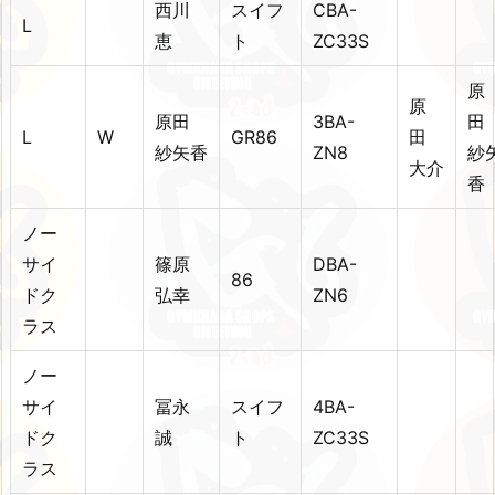
西川
スイフ
CBA-
L
恵
ト
ZC33S
原
原
原田
3BA-
L
W
GR86
田
紗矢香
ZN8
紗
大介
香
ノー
サイ
篠原
DBA-
86
ドク
弘幸
ZN6
ラス
ノー
サイ
冨永
スイフ
4BA-
ドク
誠
ト
ZC33S
ラス