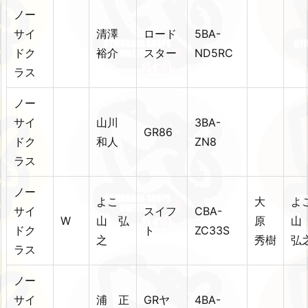
ノー
サイ
清澤
ロード
5BA-
ドク
裕介
スター
ND5RC
ラス
ノー
サイ
山川
3BA-
GR86
ドク
和人
ZN8
ラス
ノー
よこ
大
よ
サイ
スイフ
CBA-
W
山 弘
原
ドク
ト
ZC33S
之
秀樹
弘
ラス
ノー
サイ
浦 正
GRヤ
4BA-