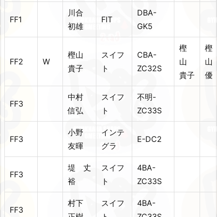
川合
DBA-
FF1
FIT
初雄
GK5
樫
樫
樫山
スイフ
CBA-
FF2
W
山
貴子
ト
ZC32S
貴子
優
中村
スイフ
不明-
FF3
信弘
ト
ZC33S
小野
インテ
FF3
E-DC2
友暉
グラ
堤 丈
スイフ
4BA-
FF3
裕
ト
ZC33S
村下
スイフ
4BA-
FF3
正樹
ト
ZC33S