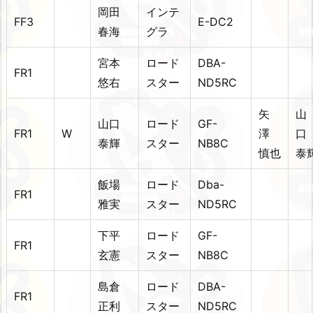
岡田
インテ
FF3
E-DC2
春海
グラ
宮本
ロード
DBA-
FR1
悠右
スター
ND5RC
矢
山
山口
ロード
GF-
FR1
W
澤
泰輝
スター
NB8C
慎也
泰
飯場
ロード
Dba-
FR1
雅実
スター
ND5RC
下平
ロード
GF-
FR1
玄憲
スター
NB8C
島倉
ロード
DBA-
FR1
正利
スター
ND5RC