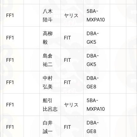
八木
5BA-
FF1
ヤリス
陸斗
MXPA10
高柳
DBA-
FF1
FIT
毅
GK5
島倉
DBA-
FF1
FIT
祐二
GK5
中村
DBA-
FF1
FIT
弘美
GE8
船引
5BA-
FF1
ヤリス
比呂志
MXPA10
白井
DBA-
FF1
FIT
誠一
GE8