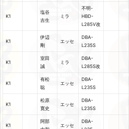
不明-
塩谷
K1
ミラ
HBD-
吉生
L285V改
伊辺
DBA-
K1
エッセ
剛
L235S
室田
DBA-
K1
ミラ
誠
L285S改
有松
DBA-
K1
エッセ
聡
L235S
松原
DBA-
K1
エッセ
寛史
L235S
阿部
DBA-
K1
エッセ