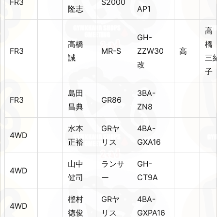
FR3
S2000
隆志
AP1
高
GH-
高橋
FR3
MR-S
ZZW30
高
誠
三
改
子
島田
3BA-
FR3
GR86
昌典
ZN8
水本
GRヤ
4BA-
4WD
正裕
リス
GXA16
山中
ランサ
GH-
4WD
健司
ー
CT9A
樫村
GRヤ
4BA-
4WD
徳俊
リス
GXPA16