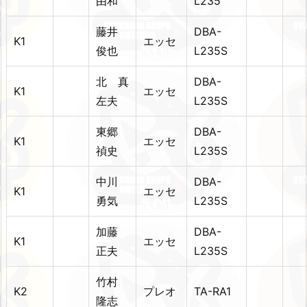
由和
L235
藤井
DBA-
K1
エッセ
俊也
L235S
北 真
DBA-
K1
エッセ
左夫
L235S
東郷
DBA-
K1
エッセ
禎史
L235S
中川
DBA-
K1
エッセ
勇気
L235S
加藤
DBA-
K1
エッセ
正夫
L235S
竹村
K2
プレオ
TA-RA1
隆志