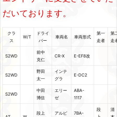
だいております。
クラ
ドライ
第一
第
W/T
車両名
車両形式
ス
バー
走者
走
前中
S2WD
CR-X
E-EF8改
克仁
野田
インテ
S2WD
E-DC2
太一
グラ
中田
エリー
ABA-
S2WD
博信
ゼ
1117
段
清
段上
アルピ
7BA-
AT
W
上