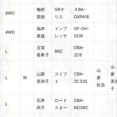
梅村
GRヤ
４BA-
4WD
英樹
リス
GXPA16
福本
インプ
GF-GH-
4WD
真隆
レッサ
GDB
古賀
DBA-
L
BRZ
亜希子
ZC6
山
山
山家
スイフ
CBA-
L
W
家
美弥子
ト
ZC33S
美
松浩
子
石本
ロード
DBA-
L
尚子
スター
ND5RC