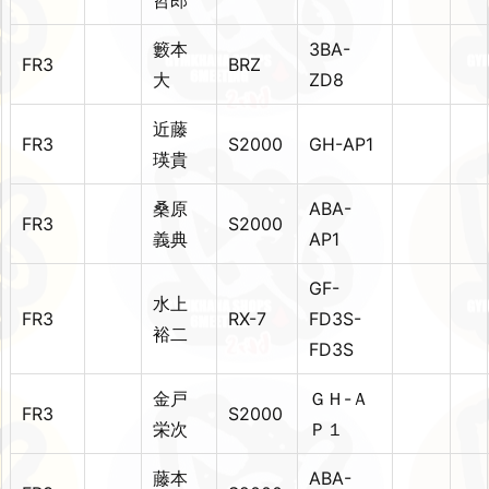
哲郎
籔本
3BA-
FR3
BRZ
大
ZD8
近藤
FR3
S2000
GH-AP1
瑛貴
桑原
ABA-
FR3
S2000
義典
AP1
GF-
水上
FR3
RX-7
FD3S-
裕二
FD3S
金戸
ＧＨ-Ａ
FR3
S2000
栄次
Ｐ１
藤本
ABA-