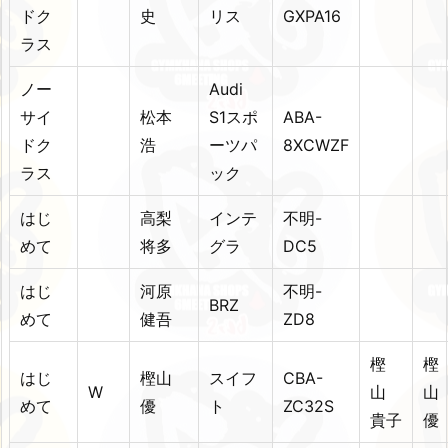
ドク
史
リス
GXPA16
ラス
ノー
Audi
サイ
松本
S1スポ
ABA-
ドク
浩
ーツパ
8XCWZF
ラス
ック
はじ
高梨
インテ
不明-
めて
将多
グラ
DC5
はじ
河原
不明-
BRZ
めて
健吾
ZD8
樫
樫
はじ
樫山
スイフ
CBA-
W
山
めて
優
ト
ZC32S
貴子
優