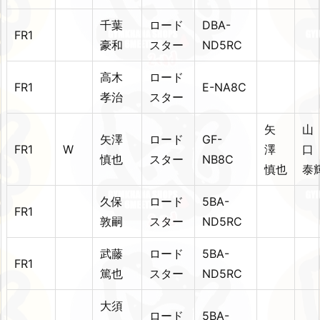
千葉
ロード
DBA-
FR1
豪和
スター
ND5RC
高木
ロード
FR1
E-NA8C
孝治
スター
矢
山
矢澤
ロード
GF-
FR1
W
澤
慎也
スター
NB8C
慎也
泰
久保
ロード
5BA-
FR1
敦嗣
スター
ND5RC
武藤
ロード
5BA-
FR1
篤也
スター
ND5RC
大須
ロード
5BA-