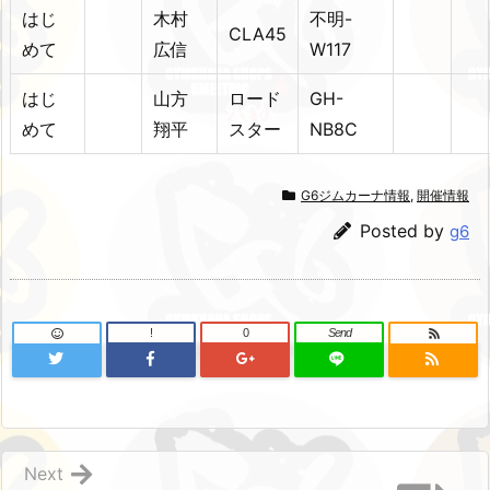
はじ
木村
不明-
CLA45
めて
広信
W117
はじ
山方
ロード
GH-
めて
翔平
スター
NB8C
G6ジムカーナ情報
,
開催情報
Posted by
g6
!
0
Send
Next