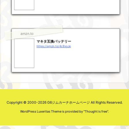
amzn.to
マキタ互換バッテリー
https://amzn.to/4cBxsJe
Copyright ©
2000
-2026
G6ジムカーナホームページ
All Rights Reserved.
WordPress Luxeritas Theme is provided by "
Thought is free
".