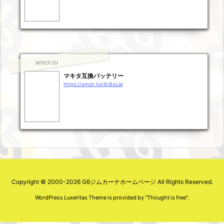
amzn.to
マキタ互換バッテリー
https://amzn.to/4cBxsJe
Copyright ©
2000
-2026
G6ジムカーナホームページ
All Rights Reserved.
WordPress Luxeritas Theme is provided by "
Thought is free
".