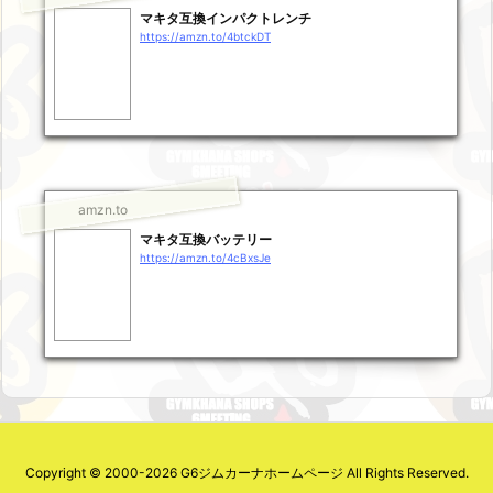
マキタ互換インパクトレンチ
https://amzn.to/4btckDT
amzn.to
マキタ互換バッテリー
https://amzn.to/4cBxsJe
Copyright ©
2000
-2026
G6ジムカーナホームページ
All Rights Reserved.