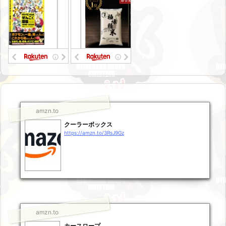
amzn.to
クーラーボックス
https://amzn.to/3RsJ9Gz
amzn.to
カースロープ