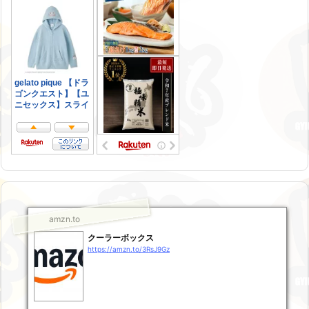
amzn.to
クーラーボックス
https://amzn.to/3RsJ9Gz