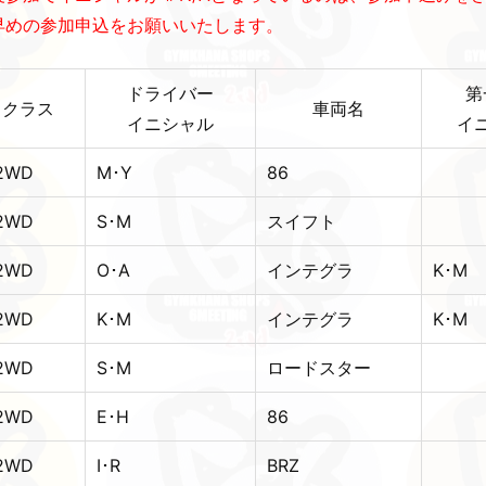
早めの参加申込をお願いいたします。
ドライバー
第
クラス
車両名
イニシャル
イ
2WD
M･Y
86
2WD
S･M
スイフト
2WD
O･A
インテグラ
K･M
2WD
K･M
インテグラ
K･M
2WD
S･M
ロードスター
2WD
E･H
86
2WD
I･R
BRZ