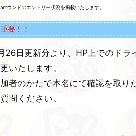
ineartウンドのエントリー状況を掲載いたします。
※重要！！
月26日更新分より、HP上でのド
変更いたします。
参加者のかたで本名にて確認を取り
ご質問ください。