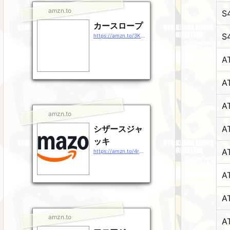
amzn.to
S
カースロープ
S
https://amzn.to/3KHULSr
A
A
A
amzn.to
A
シザースジャ
ッキ
A
https://amzn.to/4rg38rj
A
A
amzn.to
A