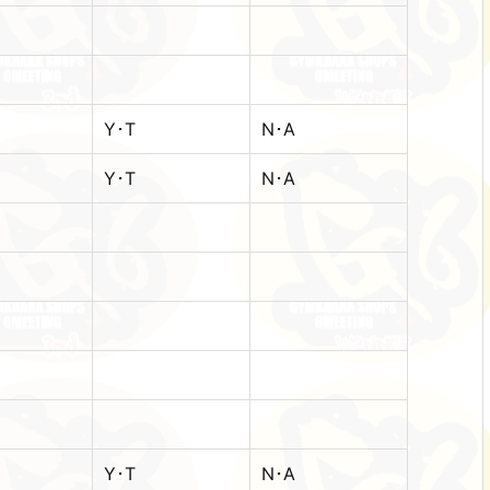
Y･T
N･A
Y･T
N･A
Y･T
N･A