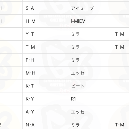
H
S･A
アイミーブ
H
H･M
i-MiEV
1
Y･T
ミラ
T･M
1
T･M
ミラ
T･M
1
F･H
ミラ
1
M･H
エッセ
1
K･T
ビート
1
K･Y
R1
1
A･Y
エッセ
2
N･A
ミラ
T･M