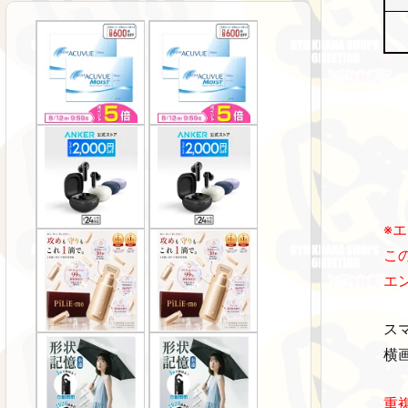
※
こ
エ
ス
横
重