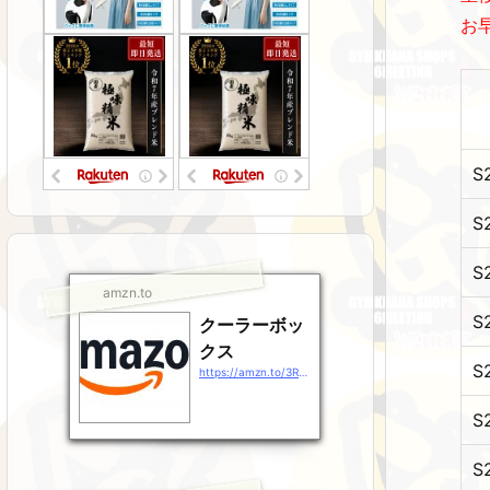
お
S
S
S
amzn.to
S
クーラーボッ
クス
S
https://amzn.to/3RsJ9Gz
S
S