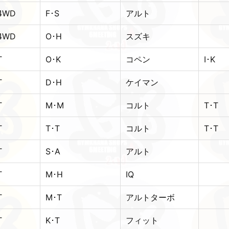
4WD
F･S
アルト
4WD
O･H
スズキ
T
O･K
コペン
I･K
T
D･H
ケイマン
T
M･M
コルト
T･T
T
T･T
コルト
T･T
T
S･A
アルト
T
M･H
IQ
T
M･T
アルトターボ
T
K･T
フィット