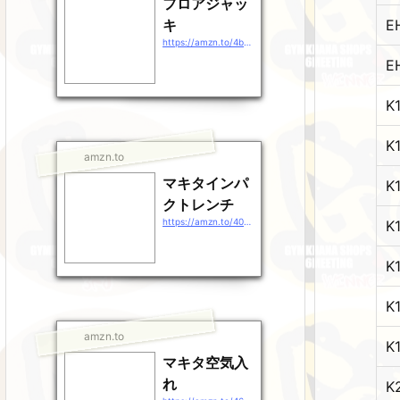
フロアジャッ
E
キ
https://amzn.to/4b9EDpt
E
K
K
amzn.to
マキタインパ
K
クトレンチ
https://amzn.to/40gEXhp
K
K
K
amzn.to
K
マキタ空気入
れ
K