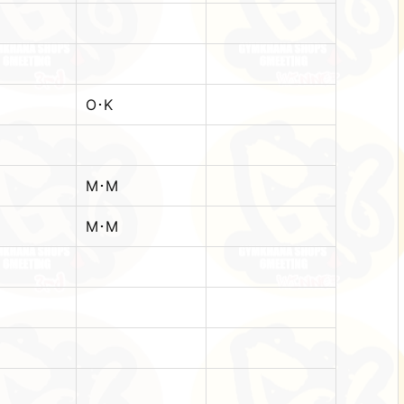
O･K
M･M
M･M