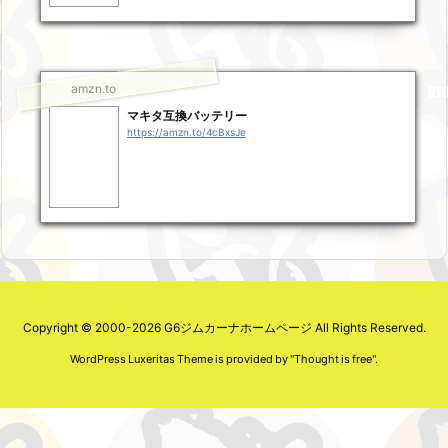
amzn.to
マキタ互換バッテリー
https://amzn.to/4cBxsJe
Copyright ©
2000
-2026
G6ジムカーナホームページ
All Rights Reserved.
WordPress Luxeritas Theme is provided by "
Thought is free
".