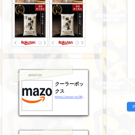
amzn.to
クーラーボッ
クス
https://amzn.to/3RsJ9Gz