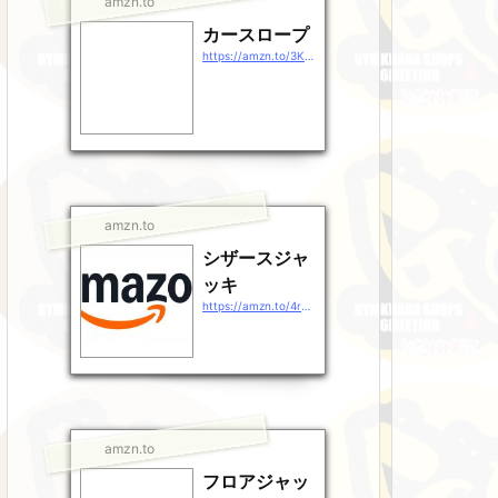
amzn.to
カースロープ
https://amzn.to/3KHULSr
amzn.to
シザースジャ
ッキ
https://amzn.to/4rg38rj
amzn.to
フロアジャッ