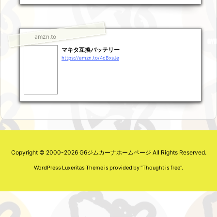
amzn.to
マキタ互換バッテリー
https://amzn.to/4cBxsJe
Copyright ©
2000
-2026
G6ジムカーナホームページ
All Rights Reserved.
WordPress Luxeritas Theme is provided by "
Thought is free
".