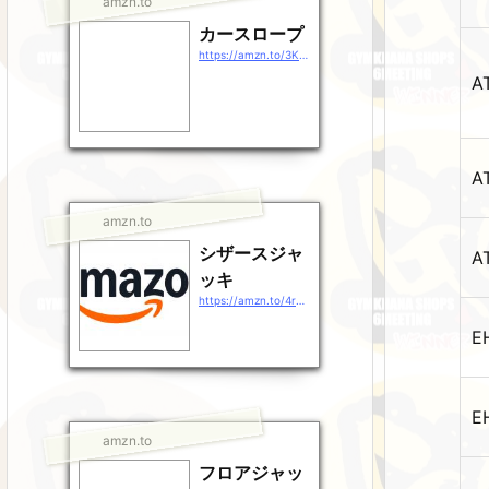
amzn.to
カースロープ
https://amzn.to/3KHULSr
A
A
amzn.to
シザースジャ
A
ッキ
https://amzn.to/4rg38rj
E
E
amzn.to
フロアジャッ