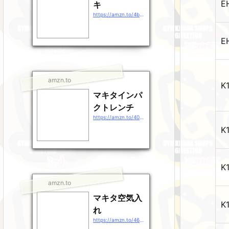
E
キ
https://amzn.to/4b9EDpt
E
amzn.to
K
マキタインパ
クトレンチ
https://amzn.to/40gEXhp
K
K
amzn.to
マキタ空気入
K
れ
https://amzn.to/46QXrZn