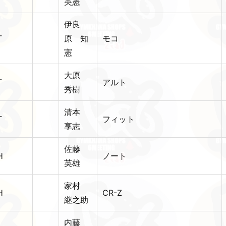
英憲
伊良
T
原 知
モコ
憲
大原
T
アルト
秀樹
清本
T
フィット
享志
佐藤
H
ノート
英雄
家村
H
CR-Z
継之助
内藤