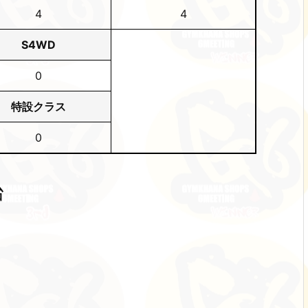
4
4
S4WD
0
特設クラス
0
台