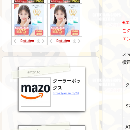
※
こ
エ
ス
横
amzn.to
クーラーボッ
ク
クス
https://amzn.to/3RsJ9Gz
S
A