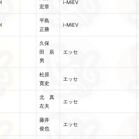
H
i-MiEV
宏章
平島
H
i-MiEV
正勝
久保
1
田 辰
エッセ
男
松原
1
エッセ
寛史
北 真
1
エッセ
左夫
藤井
1
エッセ
俊也