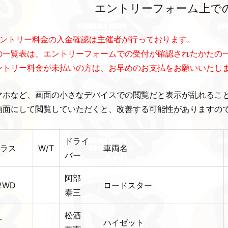
エントリーフォーム上で
エントリー料金の入金確認は主催者が行っております。
の一覧表は、エントリーフォームでの受付が確認されたかたの
ントリー料金が未払いの方は、お早めのお支払をお願いいたし
マホなど、画面の小さなデバイスでの閲覧だと表示が乱れるこ
画面にして閲覧していただくと、改善する可能性がありますの
ドライ
ラス
W/T
車両名
バー
阿部
2WD
ロードスター
泰三
松酒
T
ハイゼット