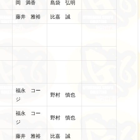
岡 満香
島袋 弘明
藤井 雅裕
比嘉 誠
福永 コー
野村 慎也
ジ
福永 コー
野村 慎也
ジ
藤井 雅裕
比嘉 誠