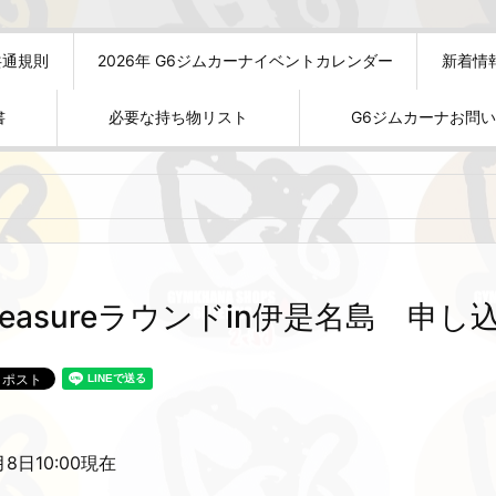
共通規則
2026年 G6ジムカーナイベントカレンダー
新着情
書
必要な持ち物リスト
G6ジムカーナお問
leasureラウンドin伊是名島 申し
月8日10:00現在