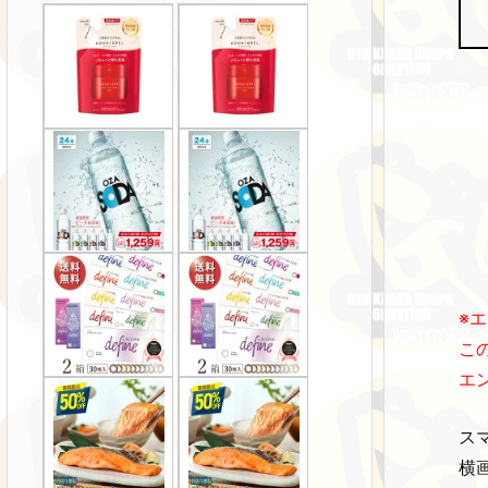
※
こ
エ
ス
横