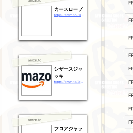
amzn.to
F
カースロープ
https://amzn.to/3KHULSr
F
F
F
amzn.to
F
シザースジャ
ッキ
F
https://amzn.to/4rg38rj
F
F
amzn.to
F
フロアジャッ