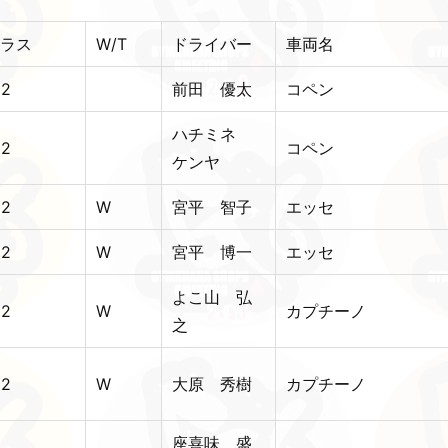
ラス
W/T
ドライバー
車両名
12
前田 優太
コペン
ハチミネ
12
コペン
ケンヤ
12
W
宮平 智子
エッセ
12
W
宮平 博一
エッセ
よこ山 弘
12
W
カプチーノ
之
12
W
大原 秀樹
カプチーノ
座喜味 盛