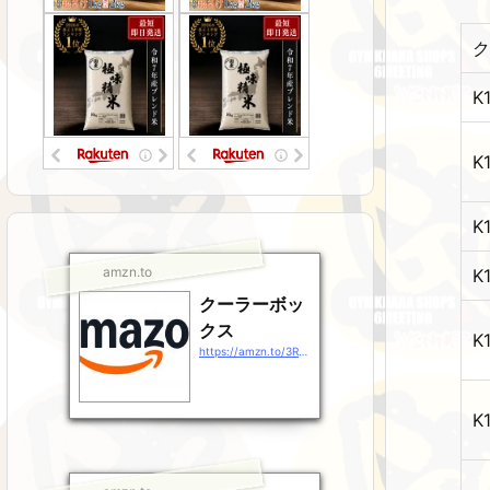
ク
K
K
K
amzn.to
K
クーラーボッ
クス
K
https://amzn.to/3RsJ9Gz
K