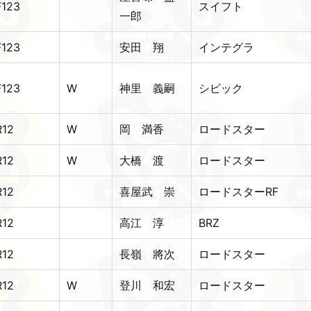
F123
スイフト
一郎
F123
安田 翔
インテグラ
F123
W
神里 義嗣
シビック
R12
W
岡 満香
ロードスター
R12
W
大橋 渡
ロードスター
R12
喜屋武 崇
ロードスターRF
R12
高江 淳
BRZ
R12
長嶺 將次
ロードスター
R12
W
登川 和宏
ロードスター