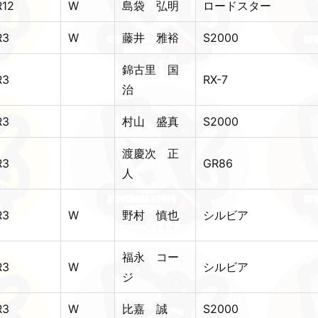
R12
W
島袋 弘明
ロードスター
R3
W
藤井 雅裕
S2000
錦古里 国
R3
RX-7
治
R3
村山 盛真
S2000
渡慶次 正
R3
GR86
人
R3
W
野村 慎也
シルビア
福永 コー
R3
W
シルビア
ジ
R3
W
比嘉 誠
S2000