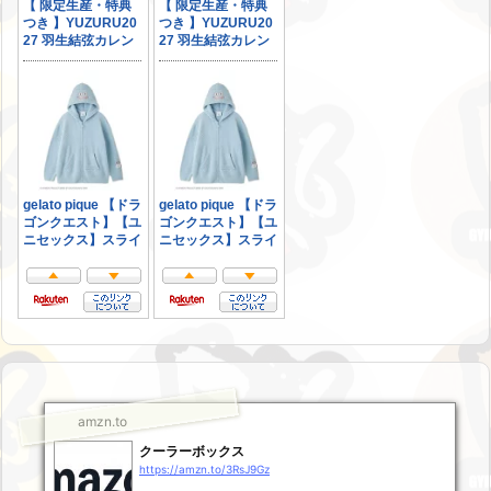
amzn.to
クーラーボックス
https://amzn.to/3RsJ9Gz