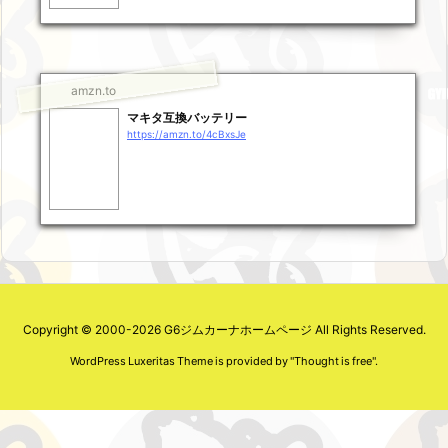
amzn.to
マキタ互換バッテリー
https://amzn.to/4cBxsJe
Copyright ©
2000
-2026
G6ジムカーナホームページ
All Rights Reserved.
WordPress Luxeritas Theme is provided by "
Thought is free
".