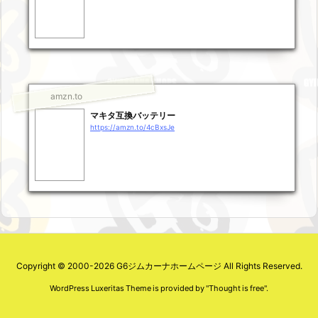
amzn.to
マキタ互換バッテリー
https://amzn.to/4cBxsJe
Copyright ©
2000
-2026
G6ジムカーナホームページ
All Rights Reserved.
WordPress Luxeritas Theme is provided by "
Thought is free
".