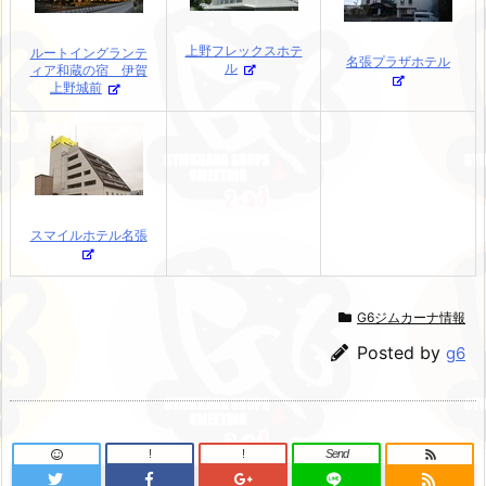
上野フレックスホテ
ルートイングランテ
名張プラザホテル
ル
ィア和蔵の宿 伊賀
上野城前
スマイルホテル名張
G6ジムカーナ情報
Posted by
g6
!
!
Send