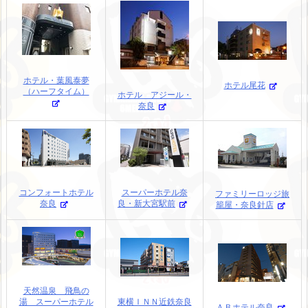
ホテル・葉風泰夢
ホテル尾花
（ハーフタイム）
ホテル アジール・
奈良
コンフォートホテル
スーパーホテル奈
ファミリーロッジ旅
奈良
良・新大宮駅前
籠屋・奈良針店
天然温泉 飛鳥の
湯 スーパーホテル
東横ＩＮＮ近鉄奈良
ＡＢホテル奈良