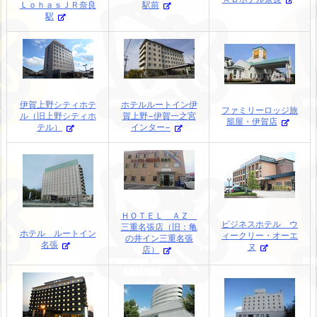
ＬｏｈａｓＪＲ奈良
駅前
駅
伊賀上野シティホテ
ホテルルートイン伊
ファミリーロッジ旅
ル（旧上野シティホ
賀上野−伊賀一之宮
籠屋・伊賀店
テル）
インター−
ＨＯＴＥＬ ＡＺ
ビジネスホテル ウ
三重名張店（旧：亀
ホテル ルートイン
ィークリー・オーエ
の井イン三重名張
名張
ヌ
店）