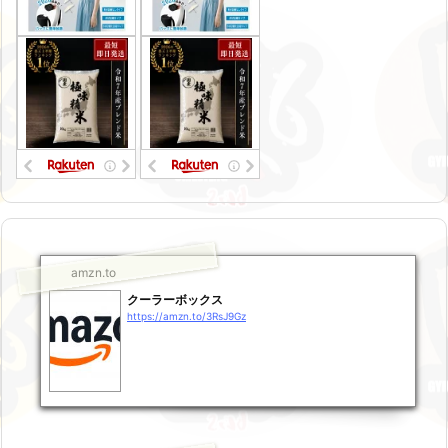
amzn.to
クーラーボックス
https://amzn.to/3RsJ9Gz