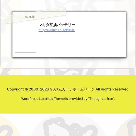
amzn.to
マキタ互換バッテリー
https://amzn.to/4cBxsJe
Copyright ©
2000
-2026
G6ジムカーナホームページ
All Rights Reserved.
WordPress Luxeritas Theme is provided by "
Thought is free
".