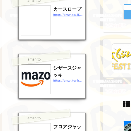
amzn.to
カースロープ
https://amzn.to/3KHULSr
amzn.to
シザースジャ
ッキ
https://amzn.to/4rg38rj
amzn.to
フロアジャッ