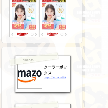
amzn.to
クーラーボッ
クス
https://amzn.to/3RsJ9Gz