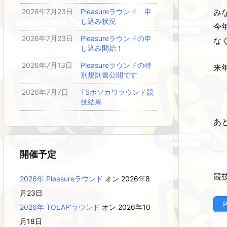
み
2026年7月23日
Pleasureラウンド 申
し込み状況
今
2026年7月23日
Pleasureラウンドの申
な
し込み開始！
2026年7月13日
Pleasureラウンドの特
来
別規則書公開です
2026年7月7日
TSホソカワラウンド競
技結果
あ
開催予定
中の人は出れないです・・・すまん、みんな・・・。
競
2026年 Pleasureラウンド
オン 2026年8
月23日
2026年 TOLAP’ラウンド
オン 2026年10
月18日