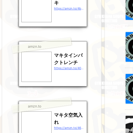
キ
https://amzn.to/4b9EDpt
amzn.to
マキタインパ
クトレンチ
https://amzn.to/40gEXhp
amzn.to
マキタ空気入
れ
https://amzn.to/46QXrZn