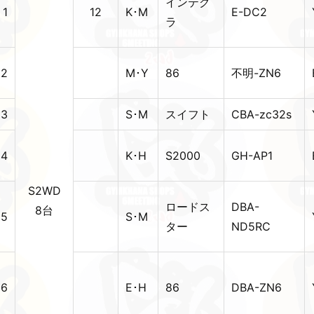
インテグ
1
12
K･M
E-DC2
ラ
2
M･Y
86
不明-ZN6
3
S･M
スイフト
CBA-zc32s
4
K･H
S2000
GH-AP1
S2WD
ロードス
DBA-
8台
5
S･M
ター
ND5RC
6
E･H
86
DBA-ZN6