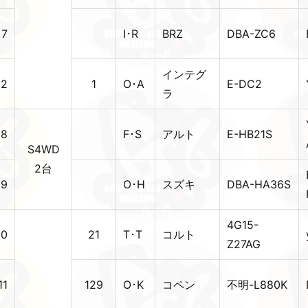
7
I･R
BRZ
DBA-ZC6
インテグ
12
1
O･A
E-DC2
ラ
8
F･S
アルト
E-HB21S
S4WD
2台
9
O･H
スズキ
DBA-HA36S
4G15-
10
21
T･T
コルト
Z27AG
11
129
O･K
コペン
不明-L880K