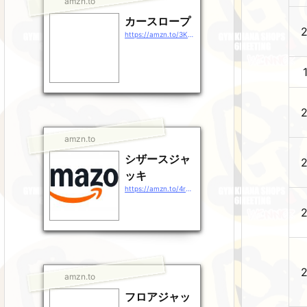
amzn.to
カースロープ
https://amzn.to/3KHULSr
amzn.to
シザースジャ
ッキ
https://amzn.to/4rg38rj
amzn.to
フロアジャッ