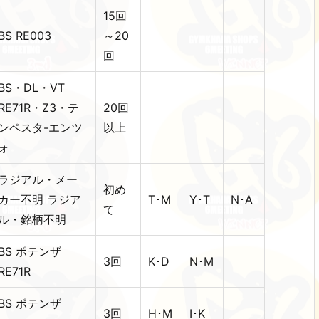
15回
BS RE003
～20
回
BS・DL・VT
RE71R・Z3・テ
20回
ンペスタ-エンツ
以上
ォ
ラジアル・メー
初め
カー不明 ラジア
T･M
Y･T
N･A
て
ル・銘柄不明
BS ポテンザ
3回
K･D
N･M
RE71R
BS ポテンザ
3回
H･M
I･K