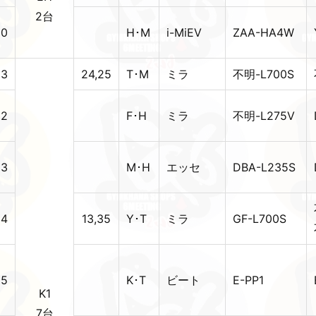
2台
20
H･M
i-MiEV
ZAA-HA4W
13
24,25
T･M
ミラ
不明-L700S
22
F･H
ミラ
不明-L275V
23
M･H
エッセ
DBA-L235S
24
13,35
Y･T
ミラ
GF-L700S
25
K･T
ビート
E-PP1
K1
7台