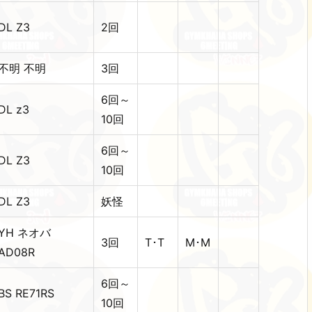
DL Z3
2回
不明 不明
3回
6回～
DL z3
10回
6回～
DL Z3
10回
DL Z3
妖怪
YH ネオバ
3回
T･T
M･M
AD08R
6回～
BS RE71RS
10回