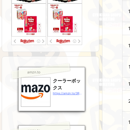
amzn.to
クーラーボッ
クス
https://amzn.to/3RsJ9Gz