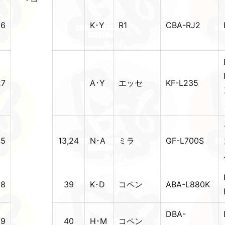
26
K･Y
R1
CBA-RJ2
27
A･Y
エッセ
KF-L235
35
13,24
N･A
ミラ
GF-L700S
28
39
K･D
コペン
ABA-L880K
DBA-
29
40
H･M
コペン