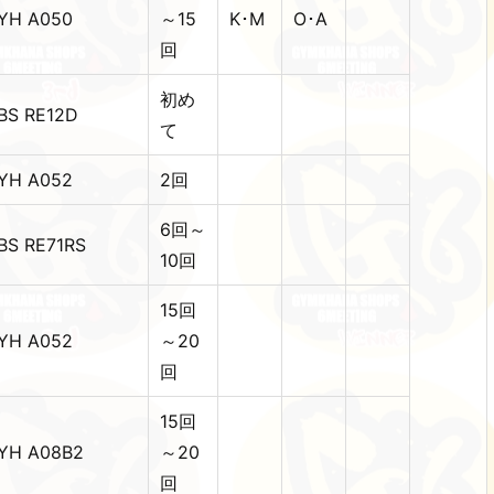
YH A050
～15
K･M
O･A
回
初め
BS RE12D
て
YH A052
2回
6回～
BS RE71RS
10回
15回
YH A052
～20
回
15回
YH A08B2
～20
回