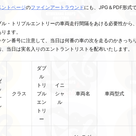
ベントページ
の
ファインアートラウンド
にも、JPG＆PDF形
ブル・トリプルエントリーの車両走行間隔をあける必要性から
あります。
ッケン番号に注意して、当日は何番の車の次を走るのかきっち
お、当日は実名入りのエントラントリストを配布いたします。
ダブ
ル
ゼ
トリ
イニ
ッ
クラス
プル
シャ
車両名
車両型式
ケ
エン
ル
ン
トリ
ー