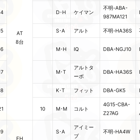
不明-ABA-
14
D･H
ケイマン
987MA121
15
S･A
アルト
不明-HA36S
AT
8台
16
M･H
IQ
DBA-NGJ10
アルトタ
17
M･T
DBA-HA36S
ーボ
18
K･T
フィット
DBA-GK5
4G15-CBA-
21
10
M･M
コルト
Z27AG
アイミー
19
S･A
不明-HA4W
ブ
EH