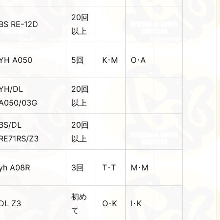
20回
BS RE-12D
以上
YH A050
5回
K･M
O･A
YH/DL
20回
A050/03G
以上
BS/DL
20回
RE71RS/Z3
以上
yh A08R
3回
T･T
M･M
初め
DL Z3
O･K
I･K
て