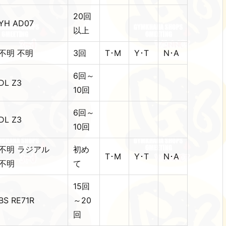
20回
YH AD07
以上
不明 不明
3回
T･M
Y･T
N･A
6回～
DL Z3
10回
6回～
DL Z3
10回
不明 ラジアル
初め
T･M
Y･T
N･A
不明
て
15回
BS RE71R
～20
回