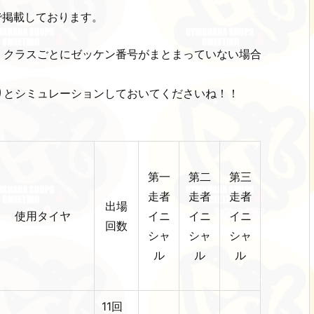
式で掲載しております。
、クラスごとにゼッケン番号がまとまっていない場合
りとシミュレーションしておいてくださいね！！
第一
第二
第三
走者
走者
走者
出場
使用タイヤ
イニ
イニ
イニ
回数
シャ
シャ
シャ
ル
ル
ル
11回