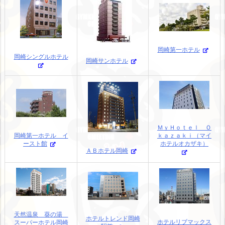
岡崎第一ホテル
岡崎シングルホテル
岡崎サンホテル
ＭｙＨｏｔｅｌ Ｏ
岡崎第一ホテル イ
ｋａｚａｋｉ（マイ
ースト館
ホテルオカザキ）
ＡＢホテル岡崎
天然温泉 葵の湯
ホテルトレンド岡崎
ホテルリブマックス
スーパーホテル岡崎