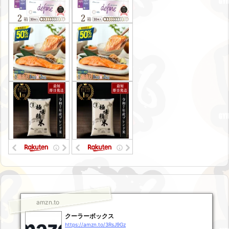
amzn.to
クーラーボックス
https://amzn.to/3RsJ9Gz