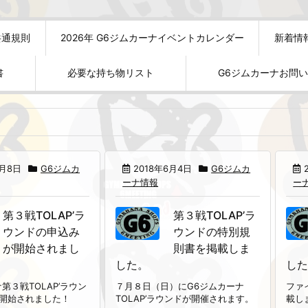
共通規則
2026年 G6ジムカーナイベントカレンダー
新着情
書
必要な持ち物リスト
G6ジムカーナお問
6月8日
G6ジムカ
2018年6月4日
G6ジムカ
ーナ情報
ー
第３戦TOLAP’ラ
第３戦TOLAP’ラ
ウンドの申込み
ウンドの特別規
が開始されまし
則書を掲載しま
した。
し
第３戦TOLAP’ラウン
７月８日（日）にG6ジムカーナ
ファ
開始されました！
TOLAP’ラウンドが開催されます。
載し