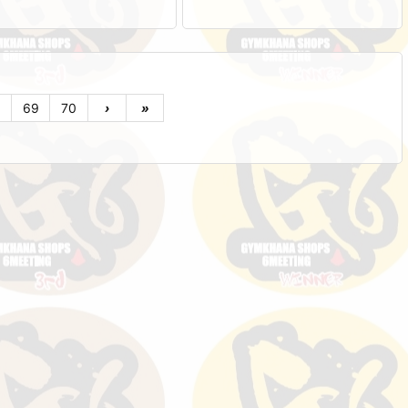
8
69
70
›
»