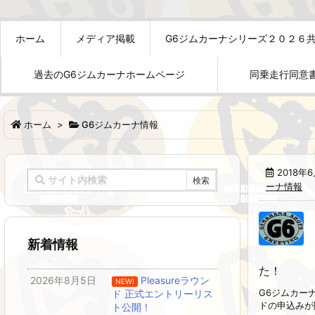
ホーム
メディア掲載
G6ジムカーナシリーズ２０２６
過去のG6ジムカーナホームページ
同乗走行同意
ホーム
>
G6ジムカーナ情報
2018年
ーナ情報
新着情報
た！
2026年8月5日
Pleasureラウン
NEW!
G6ジムカーナ
ド 正式エントリーリス
ドの申込みが
ト公開！