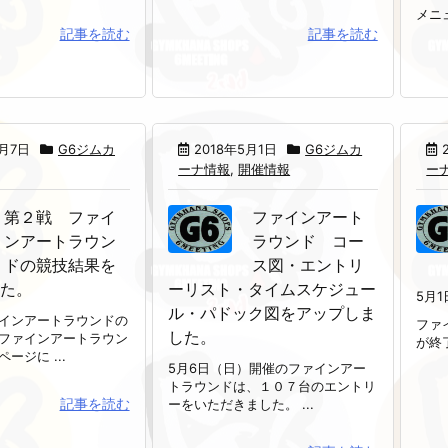
メニュ
記事を読む
記事を読む
5月7日
G6ジムカ
2018年5月1日
G6ジムカ
ーナ情報
,
開催情報
ー
第２戦 ファイ
ファインアート
ンアートラウン
ラウンド コー
ドの競技結果を
ス図・エントリ
た。
ーリスト・タイムスケジュー
5月1
ル・パドック図をアップしま
インアートラウンドの
ファ
した。
ファインアートラウン
が終了
ージに ...
5月6日（日）開催のファインアー
トラウンドは、１０７台のエントリ
記事を読む
ーをいただきました。 ...