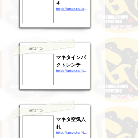
キ
https://amzn.to/4b9EDpt
amzn.to
マキタインパ
クトレンチ
https://amzn.to/40gEXhp
amzn.to
マキタ空気入
れ
https://amzn.to/46QXrZn