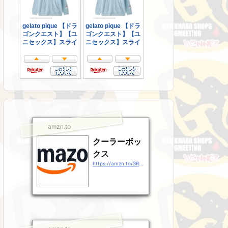
amzn.to
クーラーボッ
クス
https://amzn.to/3RsJ9Gz