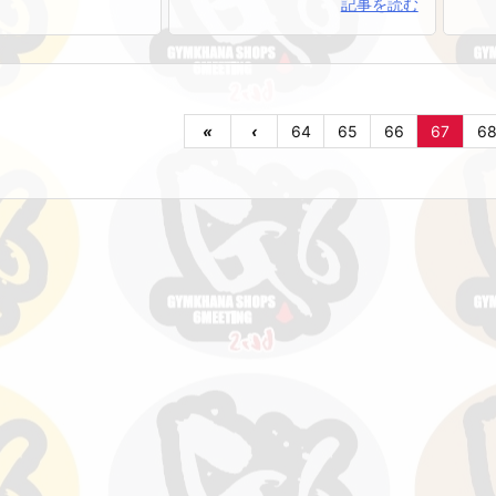
記事を読む
«
‹
64
65
66
67
6