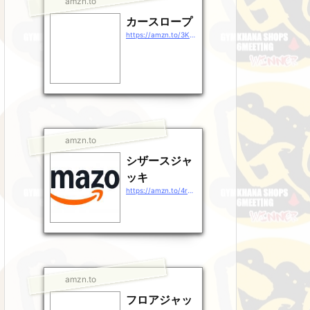
amzn.to
カースロープ
https://amzn.to/3KHULSr
amzn.to
シザースジャ
ッキ
https://amzn.to/4rg38rj
amzn.to
フロアジャッ