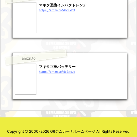
マキタ互換インパクトレンチ
https://amzn.to/4btckDT
amzn.to
マキタ互換バッテリー
https://amzn.to/4cBxsJe
Copyright ©
2000
-2026
G6ジムカーナホームページ
All Rights Reserved.