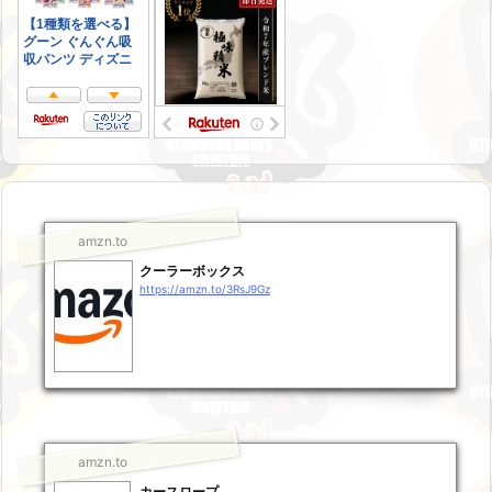
amzn.to
クーラーボックス
https://amzn.to/3RsJ9Gz
amzn.to
カースロープ