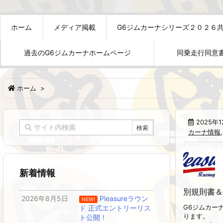
ホーム
メディア掲載
G6ジムカーナシリーズ２０２６
過去のG6ジムカーナホームページ
同乗走行同意
ホーム
>
2025年
カーナ情報
新着情報
別規則書＆
2026年8月5日
Pleasureラウン
NEW!
G6ジムカー
ド 正式エントリーリス
ります。
ト公開！