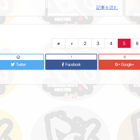
記事を読む
«
‹
2
3
4
5
6
!
0
Twitter
Facebook
Google+