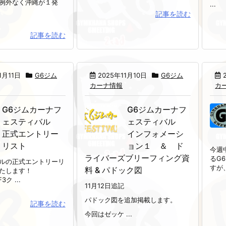
例外なく沖縄が１発
...
記事を読む
記事を読む
1月11日
G6ジム
2025年11月10日
G6ジム
カーナ情報
カ
G6ジムカーナフ
G6ジムカーナフ
ェスティバル
ェスティバル
正式エントリー
インフォメーシ
リスト
ョン１ ＆ ド
今週
ライバーズブリーフィング資
るG
ルの正式エントリーリ
すが、
料 & パドック図
たします！
ク ...
11月12日追記
パドック図を追加掲載します。
記事を読む
今回はゼッケ ...