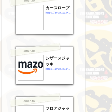
amzn.to
カースロープ
https://amzn.to/3KHULSr
amzn.to
シザースジャ
ッキ
https://amzn.to/4rg38rj
amzn.to
フロアジャッ