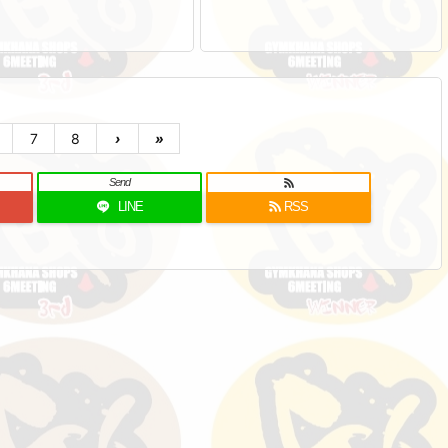
7
8
›
»
Send
LINE
RSS