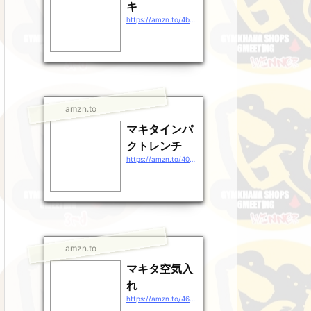
キ
https://amzn.to/4b9EDpt
amzn.to
マキタインパ
クトレンチ
https://amzn.to/40gEXhp
amzn.to
マキタ空気入
れ
https://amzn.to/46QXrZn