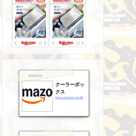
amzn.to
クーラーボッ
クス
https://amzn.to/3RsJ9Gz