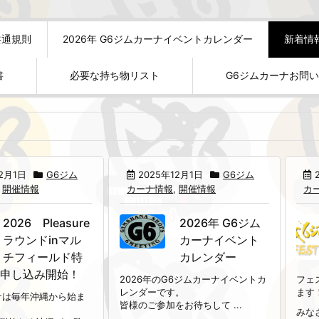
共通規則
2026年 G6ジムカーナイベントカレンダー
新着情
書
必要な持ち物リスト
G6ジムカーナお問
12月1日
G6ジム
2025年12月1日
G6ジム
,
開催情報
カーナ情報
,
開催情報
カ
2026 Pleasure
2026年 G6ジム
ラウンドinマル
カーナイベント
チフィールド特
カレンダー
申し込み開始！
2026年のG6ジムカーナイベントカ
フェ
レンダーです。
ます
ナは毎年沖縄から始ま
皆様のご参加をお待ちして ...
みな