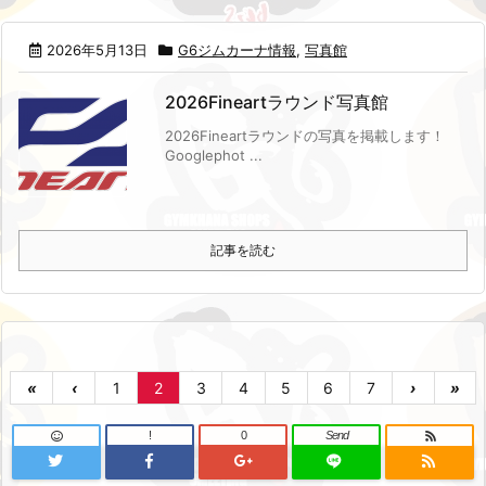
2026年5月13日
G6ジムカーナ情報
,
写真館
2026Fineartラウンド写真館
2026Fineartラウンドの写真を掲載します！
Googlephot ...
記事を読む
«
‹
1
2
3
4
5
6
7
›
»
!
0
Send