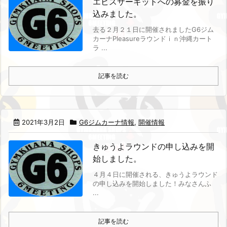
エビスサーキットへの募金を振り
込みました。
去る２月２１日に開催されましたG6ジム
カーナPleasureラウンドｉｎ沖縄カート
ラ ...
記事を読む
2021年3月2日
G6ジムカーナ情報
,
開催情報
きゅうよラウンドの申し込みを開
始しました。
４月４日に開催される、きゅうよラウンド
の申し込みを開始しました！
みなさんふ
...
記事を読む