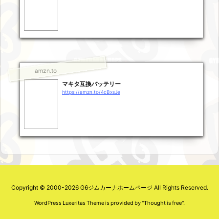
amzn.to
マキタ互換バッテリー
https://amzn.to/4cBxsJe
Copyright ©
2000
-2026
G6ジムカーナホームページ
All Rights Reserved.
WordPress Luxeritas Theme is provided by "
Thought is free
".