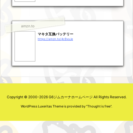
amzn.to
マキタ互換バッテリー
https://amzn.to/4cBxsJe
Copyright ©
2000
-2026
G6ジムカーナホームページ
All Rights Reserved.
WordPress Luxeritas Theme is provided by "
Thought is free
".