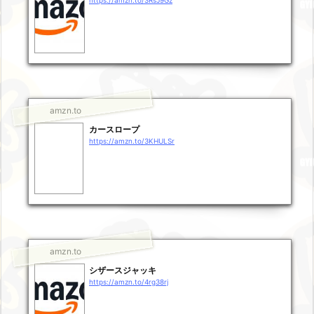
https://amzn.to/3RsJ9Gz
amzn.to
カースロープ
https://amzn.to/3KHULSr
amzn.to
シザースジャッキ
https://amzn.to/4rg38rj