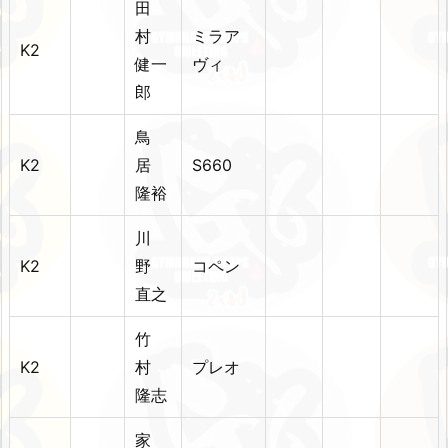
田
村
ミラア
K2
健一
ヴィ
郎
鳥
K2
居
S660
隆裕
川
K2
野
コペン
直之
竹
K2
村
プレオ
隆志
家