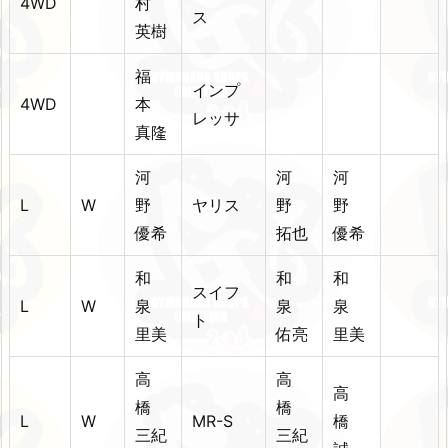
4WD
村
ス
英樹
福
インプ
4WD
本
レッサ
真隆
河
河
河
L
W
野
ヤリス
野
野
優希
拓也
優希
和
和
和
スイフ
L
W
泉
泉
泉
ト
里美
佑亮
里美
高
高
高
橋
橋
L
W
MR-S
橋
三紀
三紀