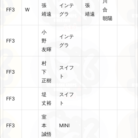
川
張
インテ
張
FF3
W
合
靖遠
グラ
靖遠
朝陽
小
インテ
FF3
野
グラ
友暉
村
スイフ
FF3
下
ト
正樹
堤
スイフ
FF3
丈裕
ト
室
FF3
本
MINI
誠悟