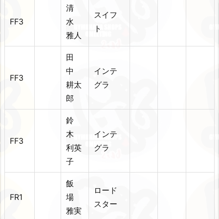
清
スイフ
FF3
水
ト
雅人
田
中
インテ
FF3
耕太
グラ
郎
鈴
木
インテ
FF3
利英
グラ
子
飯
ロード
FR1
場
スター
雅実