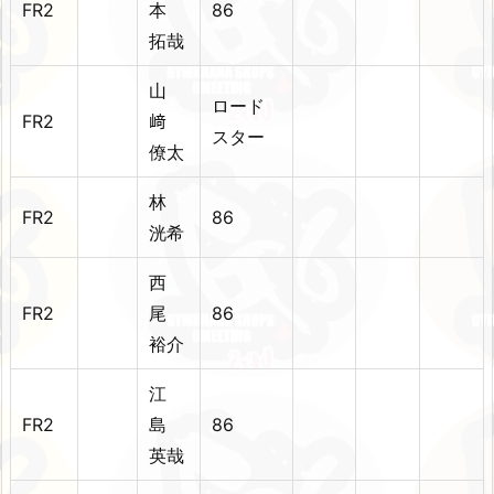
FR2
本
86
拓哉
山
ロード
FR2
﨑
スター
僚太
林
FR2
86
洸希
西
FR2
尾
86
裕介
江
FR2
島
86
英哉