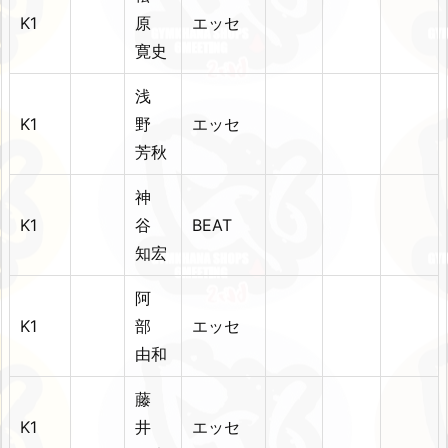
K1
原
エッセ
寛史
浅
K1
野
エッセ
芳秋
神
K1
谷
BEAT
知宏
阿
K1
部
エッセ
由和
藤
K1
井
エッセ