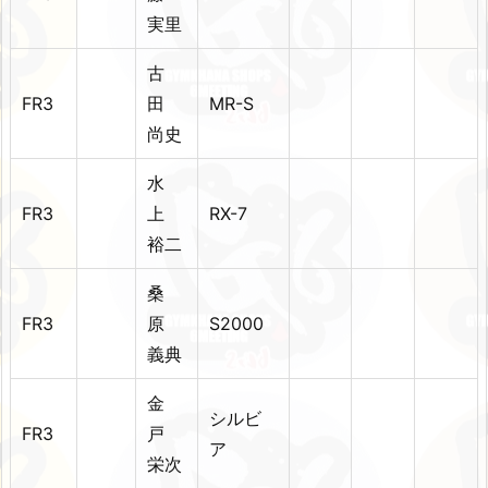
実里
古
FR3
田
MR-S
尚史
水
FR3
上
RX-7
裕二
桑
FR3
原
S2000
義典
金
シルビ
FR3
戸
ア
栄次