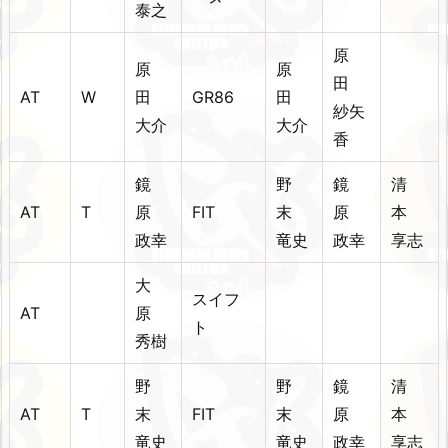
泰之
原
原
原
田
AT
W
田
GR86
田
紗矢
大介
大介
香
鏡
野
鏡
清
AT
T
原
FIT
末
原
本
政幸
竜史
政幸
享志
大
スイフ
AT
原
ト
秀樹
野
野
鏡
清
AT
T
末
FIT
末
原
本
竜史
竜史
政幸
享志