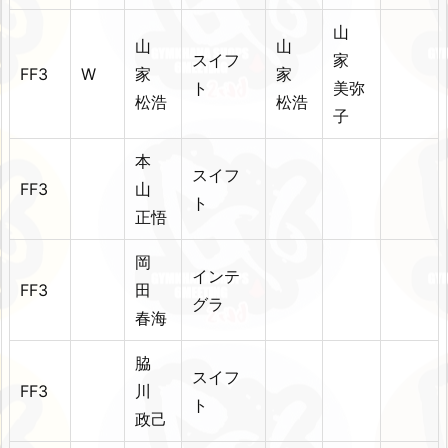
山
山
山
スイフ
家
FF3
W
家
家
ト
美弥
松浩
松浩
子
本
スイフ
FF3
山
ト
正悟
岡
インテ
FF3
田
グラ
春海
脇
スイフ
FF3
川
ト
政己