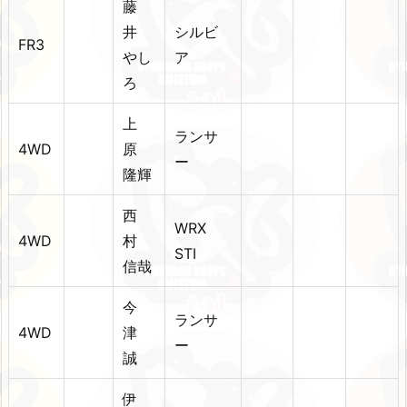
藤
井
シルビ
FR3
やし
ア
ろ
上
ランサ
4WD
原
ー
隆輝
西
WRX
4WD
村
STI
信哉
今
ランサ
4WD
津
ー
誠
伊