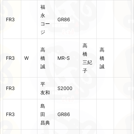
福
永
FR3
GR86
コー
ジ
高
高
高
橋
FR3
W
橋
MR-S
橋
三紀
誠
誠
子
平
FR3
S2000
友和
島
FR3
田
GR86
昌典