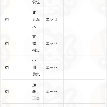
俊也
北
K1
真左
エッセ
夫
東
K1
郷
エッセ
禎史
中
K1
川
エッセ
勇気
加
K1
藤
エッセ
正夫