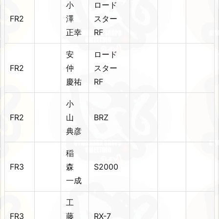
小
ロード
FR2
澤
スター
正幸
RF
安
ロード
FR2
仲
スター
慶祐
RF
小
FR2
山
BRZ
典彦
稲
FR3
森
S2000
一成
工
FR3
藤
RX-7