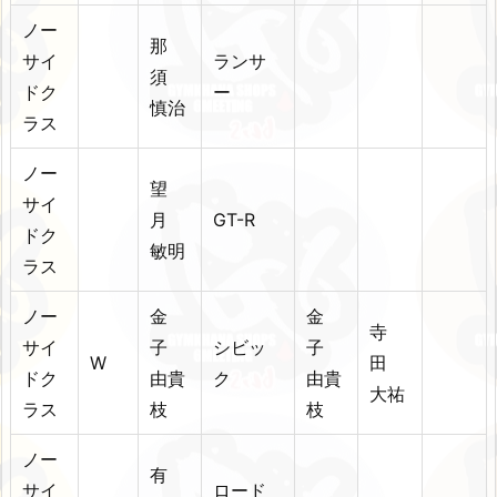
ノー
那
サイ
ランサ
須
ドク
ー
慎治
ラス
ノー
望
サイ
月
GT-R
ドク
敏明
ラス
ノー
金
金
寺
サイ
子
シビッ
子
W
田
ドク
由貴
ク
由貴
大祐
ラス
枝
枝
ノー
有
サイ
ロード