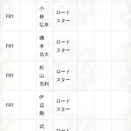
小
ロード
FR1
林
スター
弘幸
磯
ロード
FR1
本
スター
岳大
松
ロード
FR1
山
スター
充利
伊
ロード
FR1
辺
スター
剛
武
ロード