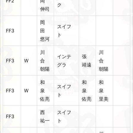
FF2
岡
ク
伸司
岡
スイフ
FF3
田
ト
悠河
川
川
インテ
張
FF3
W
合
合
グラ
靖遠
朝陽
朝陽
和
和
和
スイフ
FF3
W
泉
泉
泉
ト
佑亮
佑亮
里美
西
スイフ
FF3
祐一
ト