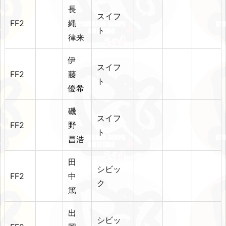
長
スイフ
FF2
縄
ト
律来
伊
スイフ
FF2
藤
ト
優希
磯
スイフ
FF2
野
ト
昌浩
田
シビッ
FF2
中
ク
篤
出
シビッ