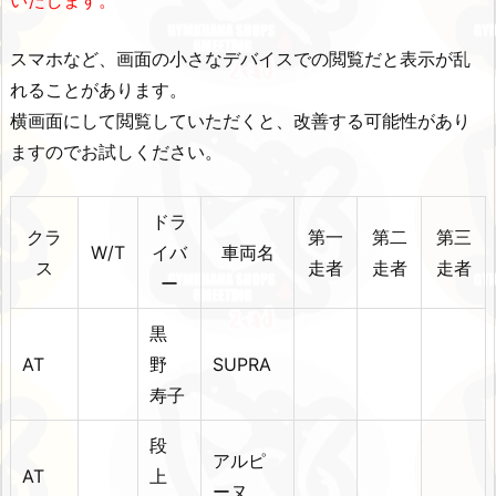
スマホなど、画面の小さなデバイスでの閲覧だと表示が乱
れることがあります。
横画面にして閲覧していただくと、改善する可能性があり
ますのでお試しください。
ドラ
クラ
第一
第二
第三
W/T
イバ
車両名
ス
走者
走者
走者
ー
黒
AT
野
SUPRA
寿子
段
アルピ
AT
上
ーヌ