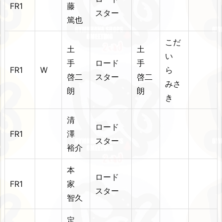
FR1
藤
スター
篤也
こだ
土
土
い
手
ロード
手
FR1
W
ら
啓二
スター
啓二
みさ
朗
朗
き
清
ロード
FR1
澤
スター
裕介
本
ロード
FR1
家
スター
智久
定