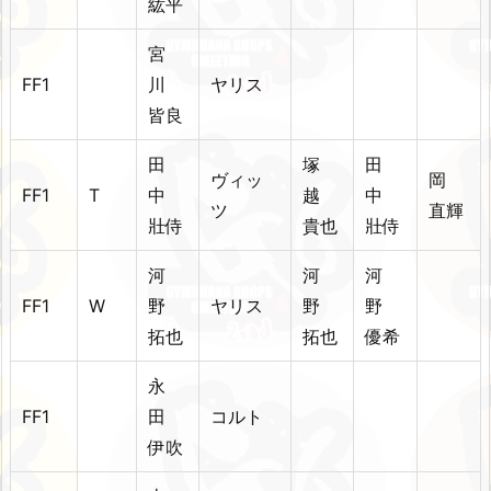
紘平
宮
FF1
川
ヤリス
皆良
田
塚
田
ヴィッ
岡
FF1
T
中
越
中
ツ
直輝
壯侍
貴也
壯侍
河
河
河
FF1
W
野
ヤリス
野
野
拓也
拓也
優希
永
FF1
田
コルト
伊吹