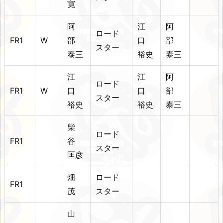
寛
阿
江
阿
ロード
FR1
W
部
口
部
スター
泰三
裕史
泰三
江
江
阿
ロード
FR1
W
口
口
部
スター
裕史
裕史
泰三
柴
ロード
FR1
谷
スター
匡彦
畑
ロード
FR1
茂
スター
山