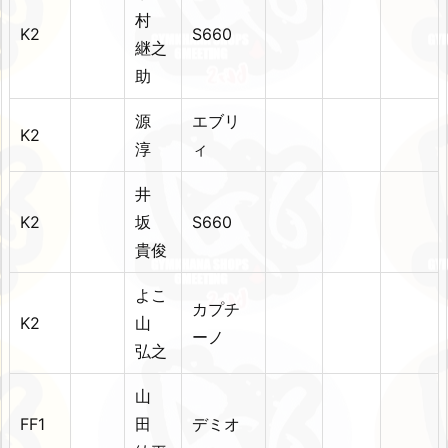
村
K2
S660
継之
助
源
エブリ
K2
淳
ィ
井
K2
坂
S660
貴俊
よこ
カプチ
K2
山
ーノ
弘之
山
FF1
田
デミオ