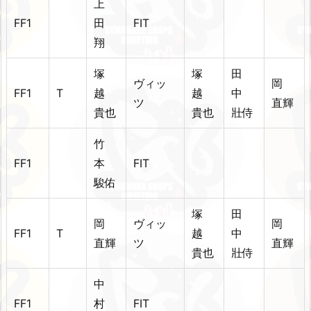
上
FF1
田
FIT
翔
塚
塚
田
ヴィッ
岡
FF1
T
越
越
中
ツ
直輝
貴也
貴也
壯侍
竹
FF1
本
FIT
駿佑
塚
田
岡
ヴィッ
岡
FF1
T
越
中
直輝
ツ
直輝
貴也
壯侍
中
FF1
村
FIT