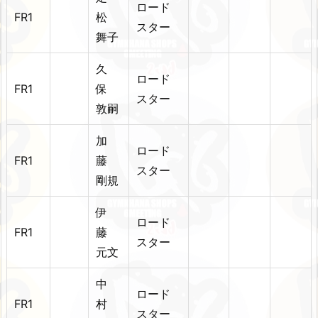
ロード
FR1
松
スター
舞子
久
ロード
FR1
保
スター
敦嗣
加
ロード
FR1
藤
スター
剛規
伊
ロード
FR1
藤
スター
元文
中
ロード
FR1
村
スター