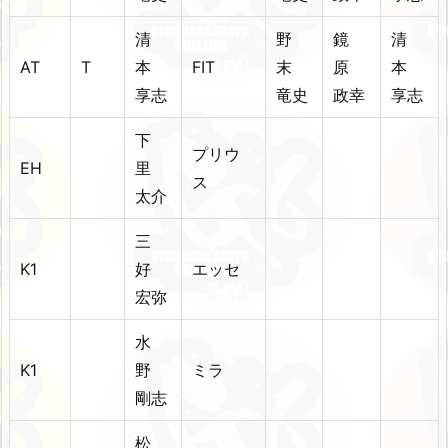
清
野
鏡
清
AT
T
本
FIT
末
原
本
享志
竜史
政幸
享志
下
プリウ
EH
里
ス
太介
三
K1
好
エッセ
宏弥
水
K1
野
ミラ
剛志
松