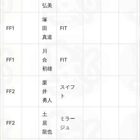
弘美
塚
FF1
田
FIT
真道
川
FF1
合
FIT
初雄
栗
スイフ
FF2
井
ト
勇人
土
ミラー
FF2
居
ジュ
龍也