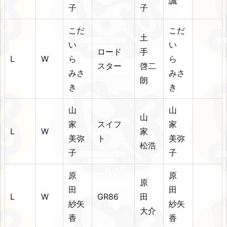
誠
子
子
こだ
こだ
土
い
い
ロード
手
L
W
ら
ら
スター
啓二
みさ
みさ
朗
き
き
山
山
山
家
スイフ
家
L
W
家
美弥
ト
美弥
松浩
子
子
原
原
原
田
田
L
W
GR86
田
紗矢
紗矢
大介
香
香