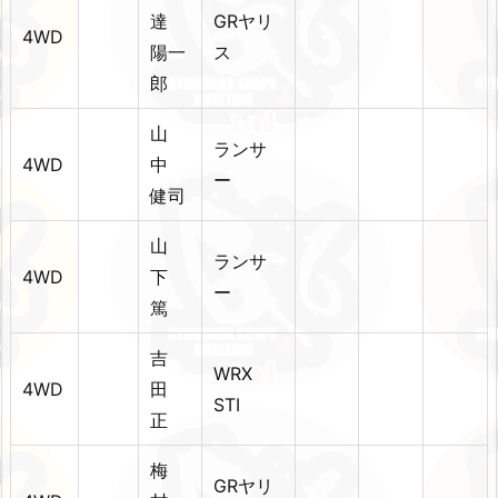
達
GRヤリ
4WD
陽一
ス
郎
山
ランサ
4WD
中
ー
健司
山
ランサ
4WD
下
ー
篤
吉
WRX
4WD
田
STI
正
梅
GRヤリ