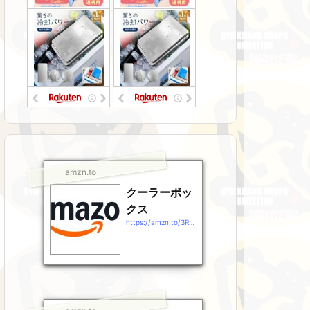
amzn.to
クーラーボッ
クス
https://amzn.to/3RsJ9Gz