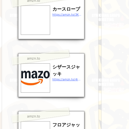
amzn.to
カースロープ
https://amzn.to/3KHULSr
amzn.to
シザースジャ
ッキ
https://amzn.to/4rg38rj
amzn.to
フロアジャッ