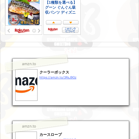
amzn.to
クーラーボックス
https://amzn.to/3RsJ9Gz
amzn.to
カースロープ