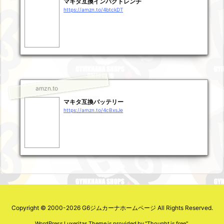
マキタ互換インパクトレンチ
https://amzn.to/4btckDT
amzn.to
マキタ互換バッテリー
https://amzn.to/4cBxsJe
Copyright ©
2000
-2026
G6ジムカーナホームページ
All Rights Reserved.
WordPress Luxeritas Theme is provided by "
Thought is free
".