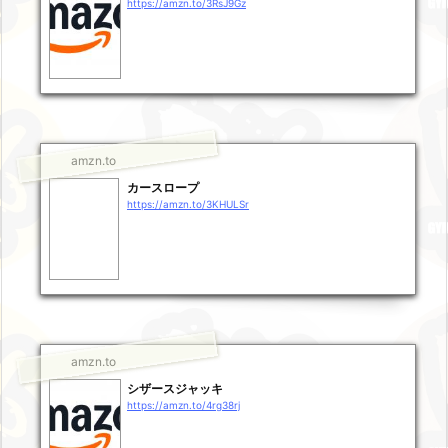
https://amzn.to/3RsJ9Gz
amzn.to
カースロープ
https://amzn.to/3KHULSr
amzn.to
シザースジャッキ
https://amzn.to/4rg38rj