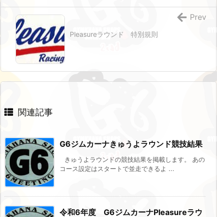
Prev
Pleasureラウンド 特別規則
関連記事
G6ジムカーナきゅうよラウンド競技結果
きゅうよラウンドの競技結果を掲載します。 あの
コース設定はスタートで並走できるよ ...
令和6年度 G6ジムカーナPleasureラウ