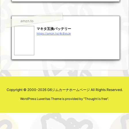
amzn.to
マキタ互換バッテリー
https://amzn.to/4cBxsJe
Copyright ©
2000
-2026
G6ジムカーナホームページ
All Rights Reserved.
WordPress Luxeritas Theme is provided by "
Thought is free
".