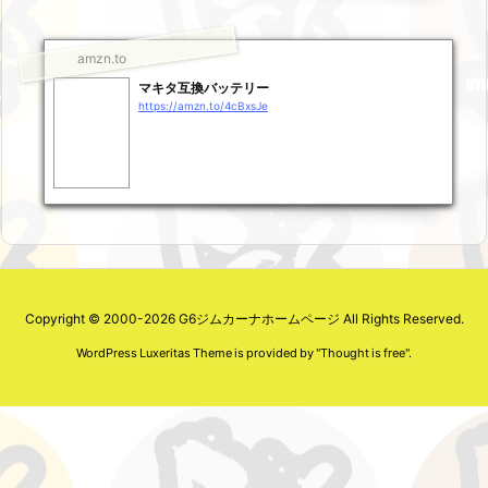
amzn.to
マキタ互換バッテリー
https://amzn.to/4cBxsJe
Copyright ©
2000
-2026
G6ジムカーナホームページ
All Rights Reserved.
WordPress Luxeritas Theme is provided by "
Thought is free
".