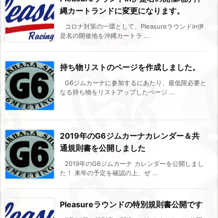
縄カートランドに変更になります。
コロナ対策の一環として、Pleasureラウンドin伊
是名の開催地を沖縄カートラ ...
持ち物リストのページを作成しました。
G6ジムカーナに参加するにあたり、最低限必要と
なる持ち物をリストアップしたページ ...
2019年のG6ジムカーナカレンダー＆共
通規則書を公開しました
2019年のG6ジムカーナ カレンダーを公開しまし
た！ 来年の予定を確認の上、ぜ ...
Pleasureラウンドの特別規則書公開です