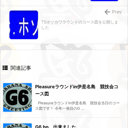
Prev
TSホソカワラウンドのコース図を公開しま
した
関連記事
Pleasureラウンドin伊是名島 競技会コ
ース図
Pleasureラウンドin伊是名島 競技会当日のコー
ス図です！ 今年一発目のG ...
G6 hp 出来ました。