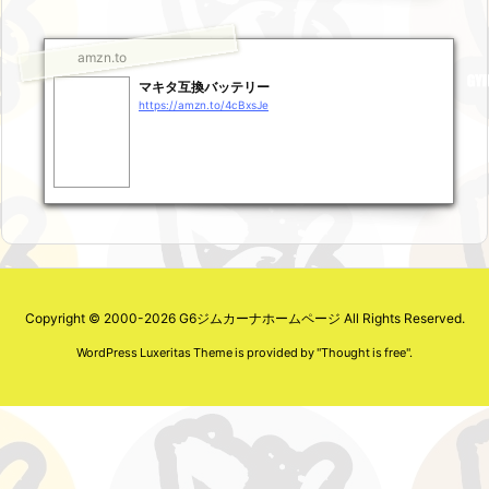
amzn.to
マキタ互換バッテリー
https://amzn.to/4cBxsJe
Copyright ©
2000
-2026
G6ジムカーナホームページ
All Rights Reserved.
WordPress Luxeritas Theme is provided by "
Thought is free
".