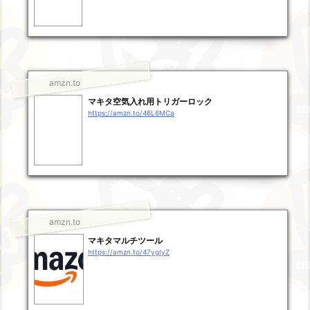
amzn.to
マキタ空気入れ用トリガーロック
https://amzn.to/46L6MCa
amzn.to
マキタマルチツール
https://amzn.to/47ygIyZ