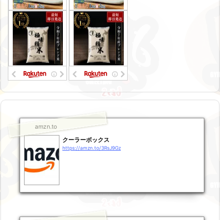
amzn.to
クーラーボックス
https://amzn.to/3RsJ9Gz