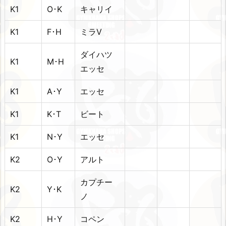
K1
O･K
キャリイ
K1
F･H
ミラV
ダイハツ
K1
M･H
エッセ
K1
A･Y
エッセ
K1
K･T
ビート
K1
N･Y
エッセ
K2
O･Y
アルト
カプチー
K2
Y･K
ノ
K2
H･Y
コペン