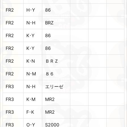
FR2
H･Y
86
FR2
N･H
BRZ
FR2
K･Y
86
FR2
K･Y
86
FR2
K･N
ＢＲＺ
FR2
N･M
８６
FR3
N･H
エリーゼ
FR3
K･M
MR2
FR3
F･K
MR2
FR3
O･Y
S2000