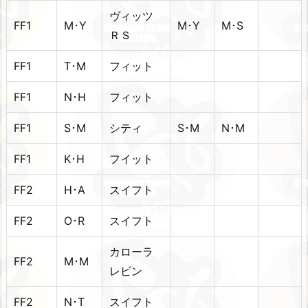
ヴィッツ
FF1
M･Y
M･Y
M･S
ＲＳ
FF1
T･M
フィット
FF1
N･H
フィット
FF1
S･M
シティ
S･M
N･M
FF1
K･H
フイット
FF2
H･A
スイフト
FF2
O･R
スイフト
カローラ
FF2
M･M
レビン
FF2
N･T
スイフト