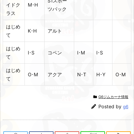
S1スポー
イドク
M･H
ツバック
ラス
はじめ
K･H
アルト
て
はじめ
I･S
コペン
I･M
I･S
て
はじめ
O･M
アクア
N･T
H･Y
O･M
て
G6ジムカーナ情報
Posted by
g6