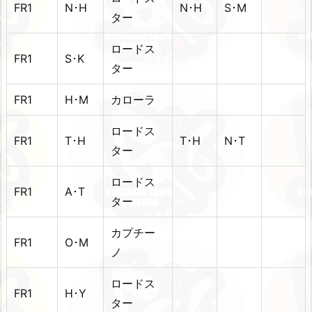
FR1
N･H
N･H
S･M
ター
ロードス
FR1
S･K
ター
FR1
H･M
カローラ
ロードス
FR1
T･H
T･H
N･T
ター
ロードス
FR1
A･T
ター
カプチー
FR1
O･M
ノ
ロードス
FR1
H･Y
ター