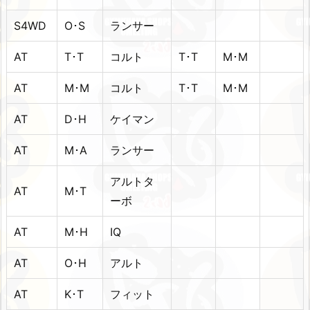
S4WD
O･S
ランサー
AT
T･T
コルト
T･T
M･M
AT
M･M
コルト
T･T
M･M
AT
D･H
ケイマン
AT
M･A
ランサー
アルトタ
AT
M･T
ーボ
AT
M･H
IQ
AT
O･H
アルト
AT
K･T
フィット