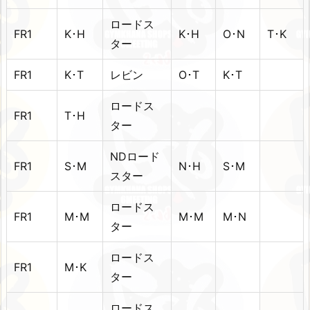
ロードス
FR1
K･H
K･H
O･N
T･K
ター
FR1
K･T
レビン
O･T
K･T
ロードス
FR1
T･H
ター
NDロード
FR1
S･M
N･H
S･M
スター
ロードス
FR1
M･M
M･M
M･N
ター
ロードス
FR1
M･K
ター
ロードス