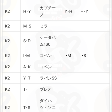
カプチー
K2
H･Y
Y･H
H･Y
ノ
K2
M･S
ミラ
ケータハ
K2
S･D
ム160
K2
I･M
コペン
I･M
I･S
K2
A･K
コペン
K2
Y･T
ラパンSS
K2
T･T
プレオ
ダイハ
K2
T･S
ツ・ソニ