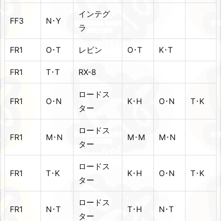
インテグ
FF3
N･Y
ラ
FR1
O･T
レビン
O･T
K･T
FR1
T･T
RX-8
ロードス
FR1
O･N
K･H
O･N
T･K
ター
ロードス
FR1
M･N
M･M
M･N
ター
ロードス
FR1
T･K
K･H
O･N
T･K
ター
ロードス
FR1
N･T
T･H
N･T
ター