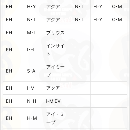
EH
H･Y
アクア
N･T
H･Y
O･M
EH
N･T
アクア
N･T
H･Y
O･M
EH
M･T
プリウス
インサイ
EH
I･H
ト
アイミー
EH
S･A
ブ
EH
I･M
アクア
EH
N･H
i-MiEV
アイ・ミ
EH
H･M
ーブ