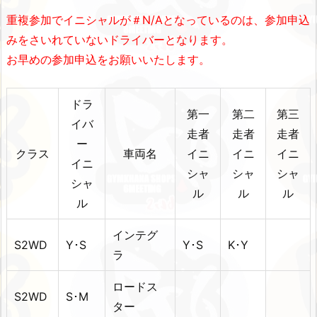
重複参加でイニシャルが＃N/Aとなっているのは、参加申込
みをさいれていないドライバーとなります。
お早めの参加申込をお願いいたします。
ドラ
第一
第二
第三
イバ
走者
走者
走者
ー
クラス
車両名
イニ
イニ
イニ
イニ
シャ
シャ
シャ
シャ
ル
ル
ル
ル
インテグ
S2WD
Y･S
Y･S
K･Y
ラ
ロードス
S2WD
S･M
ター