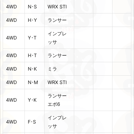
4WD
N･S
WRX STI
4WD
H･Y
ランサー
インプレ
4WD
Y･T
ッサ
4WD
H･T
ランサー
4WD
N･K
ミラ
4WD
N･M
WRX STI
ランサー
4WD
Y･K
エボ6
インプレ
4WD
F･S
ッサ