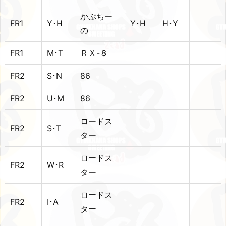
かぷちー
FR1
Y･H
Y･H
H･Y
の
FR1
M･T
ＲＸ-８
FR2
S･N
86
FR2
U･M
86
ロードス
FR2
S･T
ター
ロードス
FR2
W･R
ター
ロードス
FR2
I･A
ター