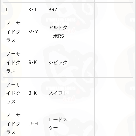
L
K･T
BRZ
ノーサ
アルトタ
イドク
M･Y
ーボRS
ラス
ノーサ
イドク
S･K
シビック
ラス
ノーサ
イドク
B･K
スイフト
ラス
ノーサ
ロードス
イドク
U･H
ター
ラス