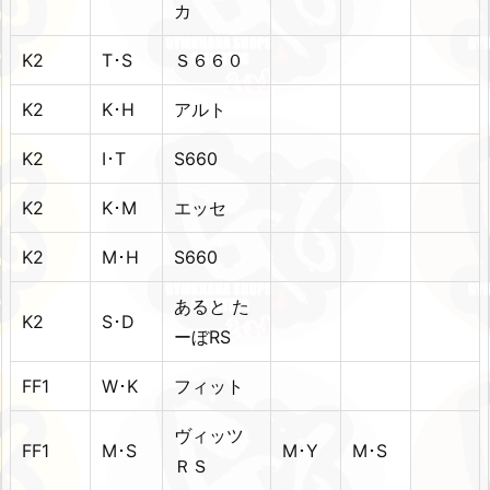
カ
K2
T･S
Ｓ６６０
K2
K･H
アルト
K2
I･T
S660
K2
K･M
エッセ
K2
M･H
S660
あると た
K2
S･D
ーぼRS
FF1
W･K
フィット
ヴィッツ
FF1
M･S
M･Y
M･S
ＲＳ