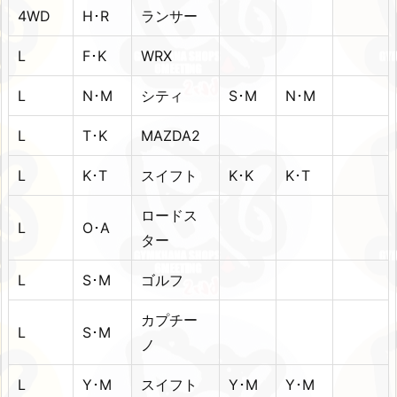
4WD
H･R
ランサー
L
F･K
WRX
L
N･M
シティ
S･M
N･M
L
T･K
MAZDA2
L
K･T
スイフト
K･K
K･T
ロードス
L
O･A
ター
L
S･M
ゴルフ
カプチー
L
S･M
ノ
L
Y･M
スイフト
Y･M
Y･M