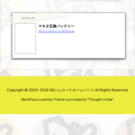
amzn.to
マキタ互換バッテリー
https://amzn.to/4cBxsJe
Copyright ©
2000
-2026
G6ジムカーナホームページ
All Rights Reserved.
WordPress Luxeritas Theme is provided by "
Thought is free
".