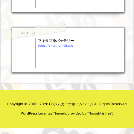
amzn.to
マキタ互換バッテリー
https://amzn.to/4cBxsJe
Copyright ©
2000
-2026
G6ジムカーナホームページ
All Rights Reserved.
WordPress Luxeritas Theme is provided by "
Thought is free
".