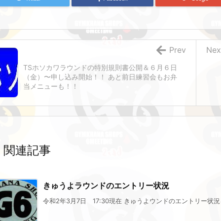
Prev
Nex
TSホソカワラウンドの特別規則書公開＆６月６日
（金）〜申し込み開始！！ あと前日練習会もお弁
当メニューも！！
関連記事
きゅうよラウンドのエントリー状況
令和2年3月7日 17:30現在 きゅうよウンドのエントリー状況を