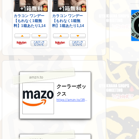
amzn.to
クーラーボッ
クス
https://amzn.to/3RsJ9Gz