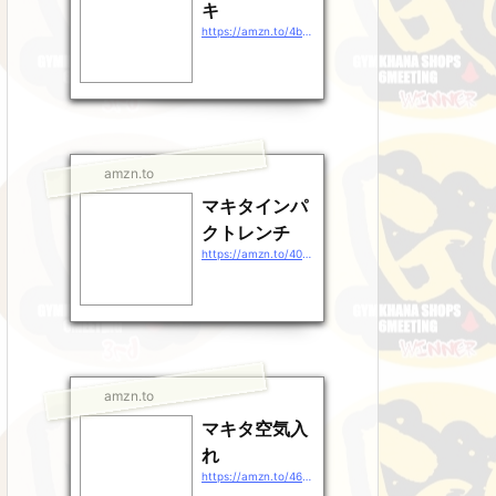
キ
https://amzn.to/4b9EDpt
amzn.to
マキタインパ
クトレンチ
https://amzn.to/40gEXhp
amzn.to
マキタ空気入
れ
https://amzn.to/46QXrZn