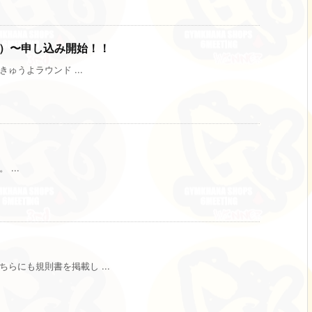
金）〜申し込み開始！！
ゅうよラウンド ...
...
らにも規則書を掲載し ...