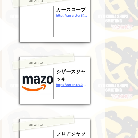
amzn.to
カースロープ
https://amzn.to/3KHULSr
amzn.to
シザースジャ
ッキ
https://amzn.to/4rg38rj
amzn.to
フロアジャッ