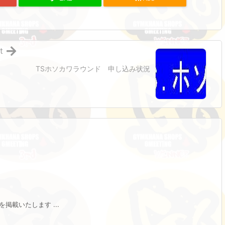
t
TSホソカワラウンド 申し込み状況
掲載いたします ...