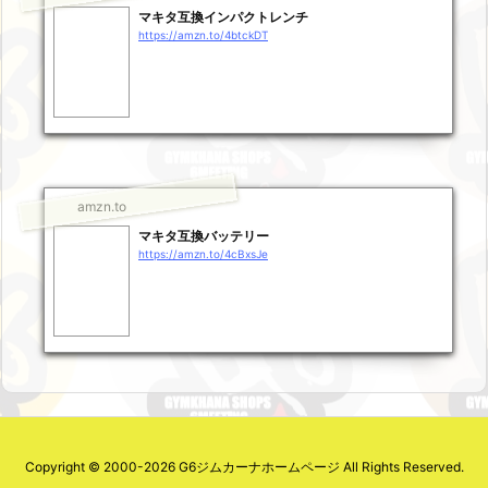
マキタ互換インパクトレンチ
https://amzn.to/4btckDT
amzn.to
マキタ互換バッテリー
https://amzn.to/4cBxsJe
Copyright ©
2000
-2026
G6ジムカーナホームページ
All Rights Reserved.