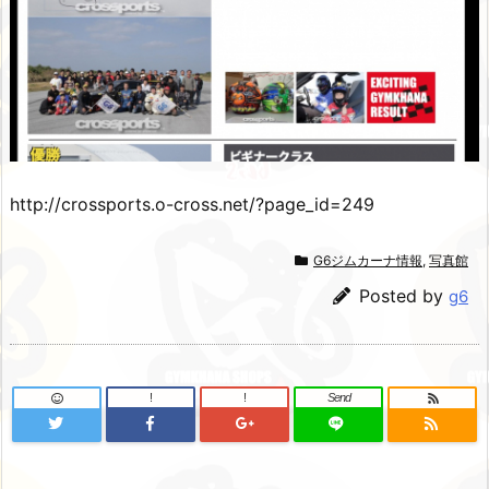
http://crossports.o-cross.net/?page_id=249
G6ジムカーナ情報
,
写真館
Posted by
g6
!
!
Send