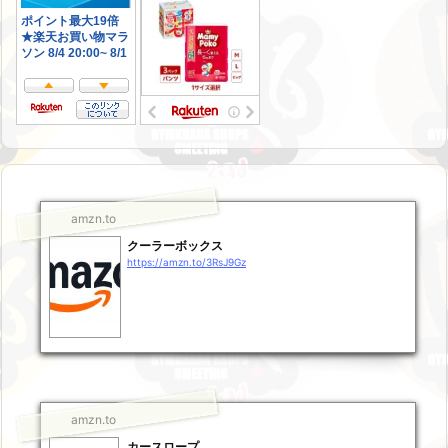
amzn.to
クーラーボックス
https://amzn.to/3RsJ9Gz
amzn.to
カースロープ