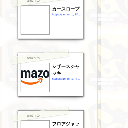
amzn.to
カースロープ
https://amzn.to/3KHULSr
amzn.to
シザースジャ
ッキ
https://amzn.to/4rg38rj
amzn.to
フロアジャッ