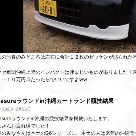
回の写真のみどころは左右に合計１２枚のゼッケンが貼られた
ッセ軍団沖縄上陸のインパクトは凄まじいものがありました！
・・１０万円当たったらでいいですよww
leasureラウンドin沖縄カートランド競技結果
: 2025年2月26日
easureラウンドin沖縄の競技結果を掲載いたします。
なさんお疲れ様でした！
縄のみなさんは本土のG6シリーズに、本土の人は来年の沖縄ラ