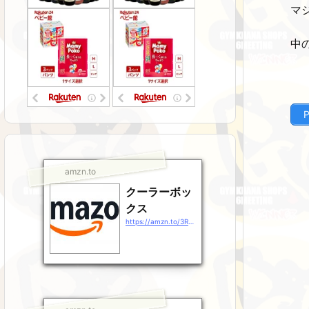
マ
中
amzn.to
クーラーボッ
クス
https://amzn.to/3RsJ9Gz