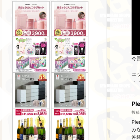
今
エ
・
P
投稿
Pl
み
沖