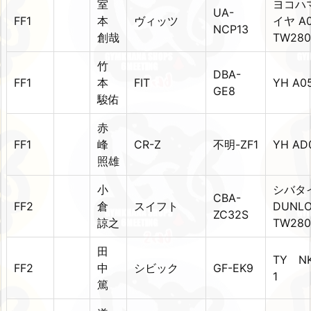
室
ヨコハ
UA-
FF1
本
ヴィッツ
イヤ A
NCP13
創哉
TW280
竹
DBA-
FF1
本
FIT
YH A0
GE8
駿佑
赤
FF1
峰
CR-Z
不明-ZF1
YH AD
照雄
小
シバタ
CBA-
FF2
倉
スイフト
DUNL
ZC32S
諒之
TW280
田
TY NK
FF2
中
シビック
GF-EK9
1
篤