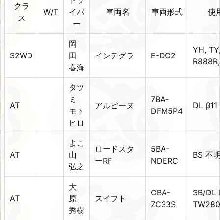
クラ
W/T
イバ
車両名
車両形式
使
ス
ー
岡
YH, TY
S2WD
田
インテグラ
E-DC2
R888R,
春海
タツ
ミ
7BA-
AT
アルピーヌ
DL β11
モト
DFM5P4
ヒロ
よこ
ロードスタ
5BA-
AT
山
BS 不
ーRF
NDERC
弘之
大
CBA-
SB/DL 
AT
原
スイフト
ZC33S
TW280/
秀樹