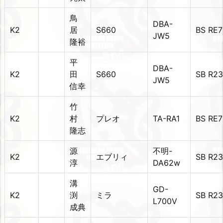
鳥
DBA-
K2
居
S660
BS RE7
JW5
隆裕
平
DBA-
K2
田
S660
SB R2
JW5
信幸
竹
K2
村
プレオ
TA-RA1
BS RE7
隆志
源
不明-
K2
エブリィ
SB R2
淳
DA62w
溝
GD-
K2
渕
ミラ
SB R2
L700V
成典