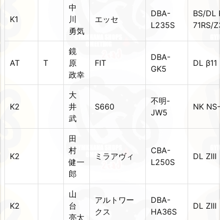
中
DBA-
BS/DL 
K1
川
エッセ
L235S
71RS/Z
勇気
鏡
DBA-
AT
T
原
FIT
DL β1
GK5
政幸
大
不明-
K2
井
S660
NK NS
JW5
武
田
村
CBA-
K2
ミラアヴィ
DL ZIII
健一
L250S
郎
山
アルトワー
DBA-
K2
台
DL ZIII
クス
HA36S
亮太