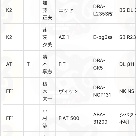
加
DBA-
K2
藤
エッセ
BS DL 
L235S改
正夫
蓬
K2
茨
AZ-1
E-pg6sa
SB R2
夕美
清
DBA-
AT
T
本
FIT
DL β1
GK5
享志
檮
DBA-
FF1
木
ヴィッツ
NK NS-
NCP131
太一
小
ABA-
シバタイ
FF1
村
FIAT 500
31209
不明
渉