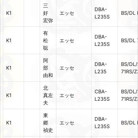
三
DBA-
K1
好
エッセ
BS/DL 
L235S
宏弥
有
DBA-
K1
松
エッセ
BS/DL 
L235S
聡
阿
DBA-
BS/DL/
K1
部
エッセ
L235
71RS/Z
由和
北
CBA-
BS/DL/
K1
真左
エッセ
L235S
71RS/
夫
東
DBA-
K1
郷
エッセ
BS/DL 
L235S
禎史