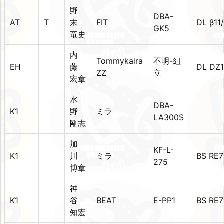
野
DBA-
AT
T
末
FIT
DL β11
GK5
竜史
内
Tommykaira
不明-組
EH
藤
DL DZ
ZZ
立
宏章
水
DBA-
K1
野
ミラ
LA300S
剛志
加
KF-L-
K1
川
ミラ
BS RE7
275
博章
神
K1
谷
BEAT
E-PP1
BS RE7
知宏