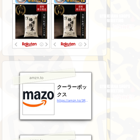
amzn.to
クーラーボッ
クス
https://amzn.to/3RsJ9Gz