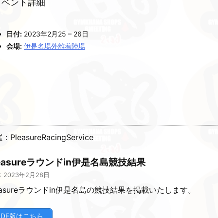
イベント詳細
日付:
2023年2月25
–
26日
会場:
伊是名場外離着陸場
：PleasureRacingService
leasureラウンドin伊是名島競技結果
: 2023年2月28日
easureラウンドin伊是名島の競技結果を掲載いたします。
PDF版はこちら